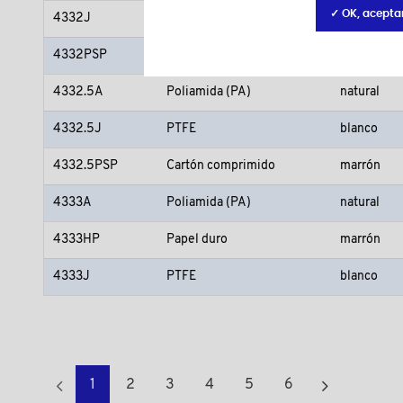
✓ OK, acepta
4332J
PTFE
blanco
4332PSP
Cartón comprimido
marrón
4332.5A
Poliamida (PA)
natural
4332.5J
PTFE
blanco
4332.5PSP
Cartón comprimido
marrón
4333A
Poliamida (PA)
natural
4333HP
Papel duro
marrón
4333J
PTFE
blanco
1
2
3
4
5
6