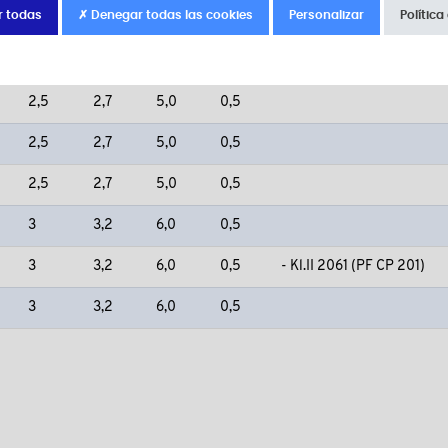
r todas
✗ Denegar todas las cookies
Personalizar
Política
2
2,2
4,5
0,3
2
2,2
4,5
0,3
2,5
2,7
5,0
0,5
2,5
2,7
5,0
0,5
2,5
2,7
5,0
0,5
3
3,2
6,0
0,5
3
3,2
6,0
0,5
- Kl.II 2061 (PF CP 201)
3
3,2
6,0
0,5