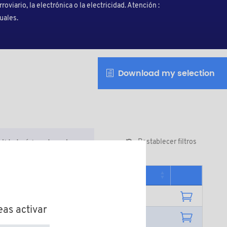
roviario, la electrónica o la electricidad. Atención :
uales.
Download my selection
Restablecer filtros
tidad mínima de venta
Cantidad mínima de venta
1000
eas activar
1000