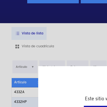
Vista de lista
Vista de cuadrícula
Artículo
Material
Color
M
Artículo
Material
Color
4332A
Poliamida (PA)
natural
Este sitio
4332HP
Papel duro
marrón