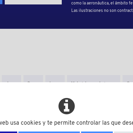
como la aeronáutica, el ámbito fer
Las ilustraciones no son contract
d
D
h
Material secundario
Can
M
d
D
h
Material secundario
2
2,2
4,5
0,3
 web usa cookies y te permite controlar las que des
2
2,2
4,5
0,3
- Kl.II 2061 (PF CP 201)