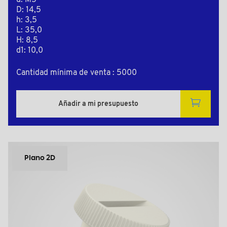
d: M5
D: 14,5
h: 3,5
L: 35,0
H: 8,5
d1: 10,0
Cantidad mínima de venta : 5000
Añadir a mi presupuesto
Plano 2D