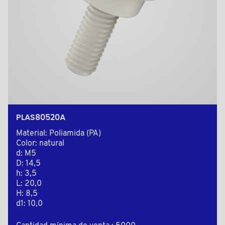
PLAS80520A
Material: Poliamida (PA)
Color: natural
d: M5
D: 14,5
h: 3,5
L: 20,0
H: 8,5
d1: 10,0