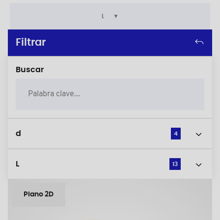
L
Filtrar
Buscar
d
4
L
13
Plano 2D