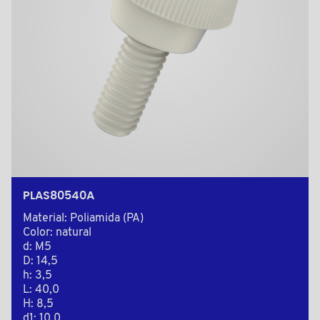
PLAS80540A
Material: Poliamida (PA)
Color: natural
d: M5
D: 14,5
h: 3,5
L: 40,0
H: 8,5
d1: 10,0