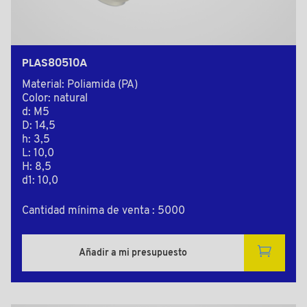
PLAS80510A
Material: Poliamida (PA)
Color: natural
d: M5
D: 14,5
h: 3,5
L: 10,0
H: 8,5
d1: 10,0
Cantidad mínima de venta : 5000
Añadir a mi presupuesto