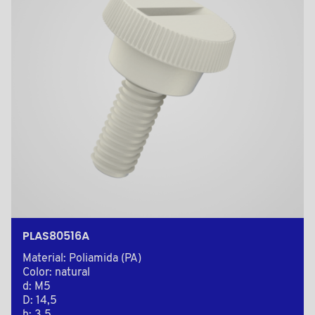
PLAS80516A
Material: Poliamida (PA)
Color: natural
d: M5
D: 14,5