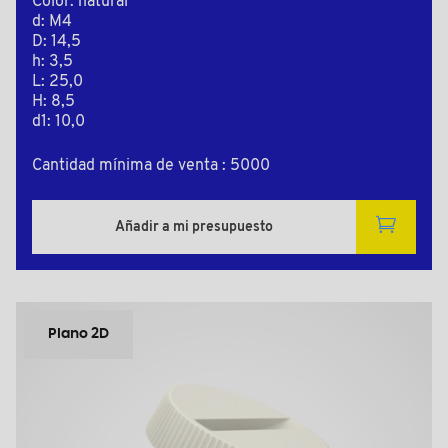
Color: natural
d: M4
D: 14,5
h: 3,5
L: 25,0
H: 8,5
d1: 10,0
Cantidad mínima de venta : 5000
Añadir a mi presupuesto
Plano 2D