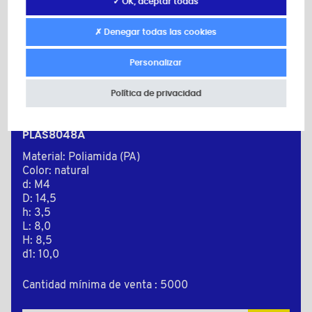
✓ OK, aceptar todas
✗ Denegar todas las cookies
Personalizar
Política de privacidad
PLAS8048A
Material: Poliamida (PA)
Color: natural
d: M4
D: 14,5
h: 3,5
L: 8,0
H: 8,5
d1: 10,0
Cantidad mínima de venta : 5000