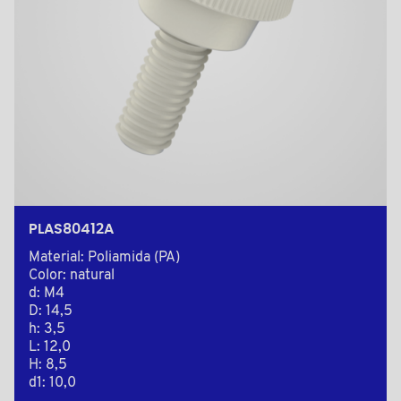
PLAS80412A
Material: Poliamida (PA)
Color: natural
d: M4
D: 14,5
h: 3,5
L: 12,0
H: 8,5
d1: 10,0