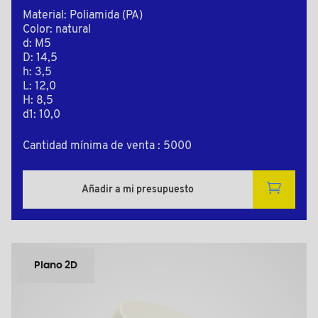
Material: Poliamida (PA)
Color: natural
d: M5
D: 14,5
h: 3,5
L: 12,0
H: 8,5
d1: 10,0
Cantidad mínima de venta : 5000
Añadir a mi presupuesto
Plano 2D