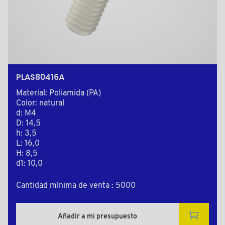
PLAS80416A
Material: Poliamida (PA)
Color: natural
d: M4
D: 14,5
h: 3,5
L: 16,0
H: 8,5
d1: 10,0
Cantidad mínima de venta : 5000
Añadir a mi presupuesto