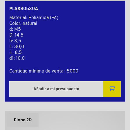
PLAS80530A
Material: Poliamida (PA)
Color: natural
d: M5
D: 14,5
h: 3,5
L: 30,0
H: 8,5
d1: 10,0
Cantidad mínima de venta : 5000
Añadir a mi presupuesto
Plano 2D