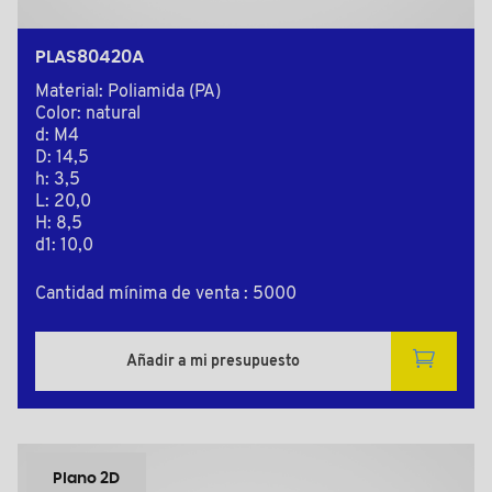
PLAS80420A
Material: Poliamida (PA)
Color: natural
d: M4
D: 14,5
h: 3,5
L: 20,0
H: 8,5
d1: 10,0
Cantidad mínima de venta : 5000
Añadir a mi presupuesto
Plano 2D