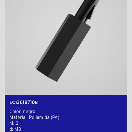
ECI3618710B
Color: negro
Material: Poliamida (PA)
M: 3
d: M3