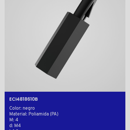
ECI4818610B
Color: negro
Material: Poliamida (PA)
M: 4
d: M4