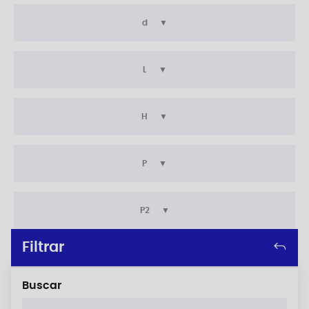
d
L
H
P
P2
Filtrar
Buscar