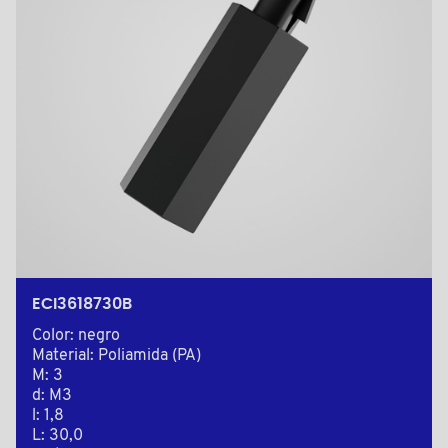
ECI3618730B
Color: negro
Material: Poliamida (PA)
M: 3
d: M3
l: 1,8
L: 30,0