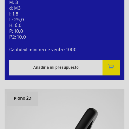
M: 3
d: M3
l: 1,8
L: 25,0
H: 6,0
P: 10,0
P2: 10,0
Cantidad mínima de venta : 1000
Añadir a mi presupuesto
Plano 2D