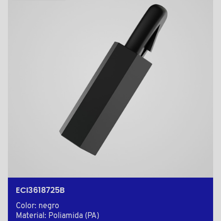
ECI3618725B
Color: negro
Material: Poliamida (PA)