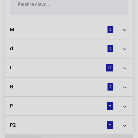
M
2
d
2
L
12
H
2
P
5
P2
5