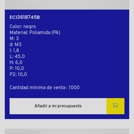
ECI3618745B
Color: negro
Material: Poliamida (PA)
M: 3
d: M3
l: 1,8
L: 45,0
H: 6,0
P: 10,0
P2: 10,0
Cantidad mínima de venta : 1000
Añadir a mi presupuesto