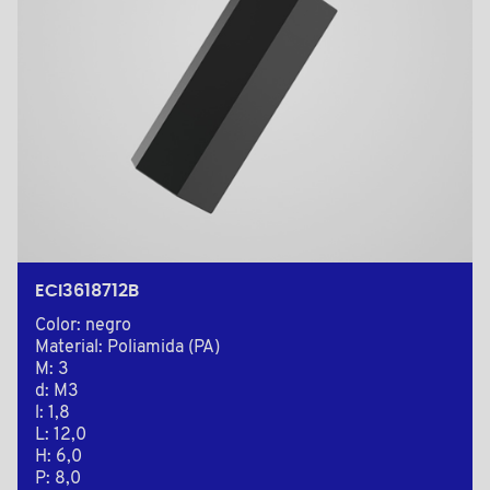
ECI3618712B
Color: negro
Material: Poliamida (PA)
M: 3
d: M3
l: 1,8
L: 12,0
H: 6,0
P: 8,0