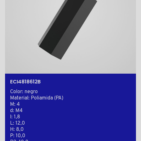
ECI4818612B
Color: negro
Material: Poliamida (PA)
M: 4
d: M4
l: 1,8
L: 12,0
H: 8,0
P: 10,0