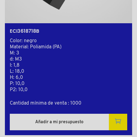
ECI3618718B
Color: negro
Material: Poliamida (PA)
M: 3
d: M3
l: 1,8
L: 18,0
H: 6,0
P: 10,0
P2: 10,0
Cantidad mínima de venta : 1000
Añadir a mi presupuesto