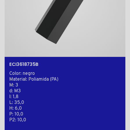
ECI3618735B
Color: negro
Material: Poliamida (PA)
M: 3
d: M3
l: 1,8
L: 35,0
H: 6,0
P: 10,0
P2: 10,0