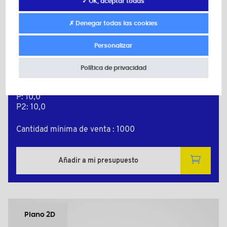
✓ OK, aceptar todas
ECI3618720B
✗ Denegar todas las cookies
Color: negro
Material: Poliamida (PA)
Personalizar
M: 3
d: M3
l: 1,8
Política de privacidad
L: 20,0
H: 6,0
P: 10,0
P2: 10,0
Cantidad mínima de venta : 1000
Añadir a mi presupuesto
Plano 2D