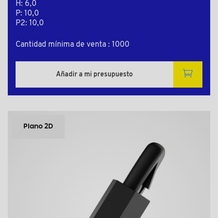
H: 6,0
P: 10,0
P2: 10,0
Cantidad mínima de venta : 1000
Añadir a mi presupuesto
Plano 2D