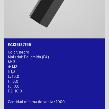
ECI3618715B
Color: negro
Material: Poliamida (PA)
M: 3
d: M3
l: 1,8
L: 15,0
H: 6,0
P: 10,0
P2: 10,0
Cantidad mínima de venta : 1000