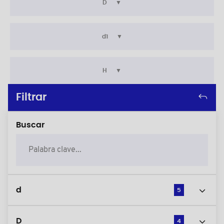
D
d1
H
Filtrar
Buscar
d
5
D
4