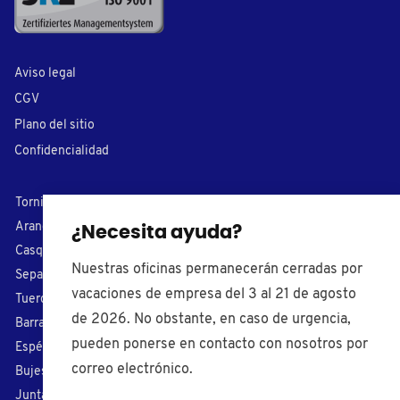
Aviso legal
CGV
Plano del sitio
Confidencialidad
Tornillos plásticos
Cubre tornillos
Arandelas de nylon
Conteras
¿Necesita ayuda?
Casquillos
Capuchones
Nuestras oficinas permanecerán cerradas por
Separadores
Tapones plásticos
vacaciones de empresa del 3 al 21 de agosto
Tuercas plásticas
Cojinetes
de 2026. No obstante, en caso de urgencia,
Barras roscados
Pomos de apriete
pueden ponerse en contacto con nosotros por
Espérragos
Tiradores
correo electrónico.
Bujes aislantes
Patas regulables
Juntas tóricas
Prensaestopas