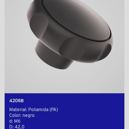
4206B
Material: Poliamida (PA)
Color: negro
d: M6
D: 42,0