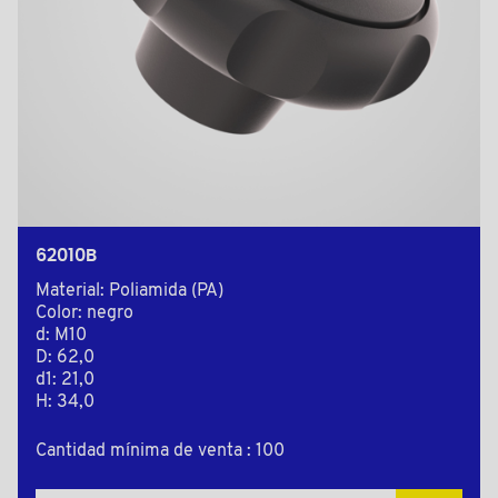
62010B
Material: Poliamida (PA)
Color: negro
d: M10
D: 62,0
d1: 21,0
H: 34,0
Cantidad mínima de venta : 100