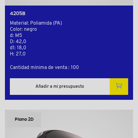
4205B
Material: Poliamida (PA)
Color: negro
d: M5
D: 42,0
d1: 18,0
H: 27,0
Cantidad mínima de venta : 100
Añadir a mi presupuesto
Plano 2D