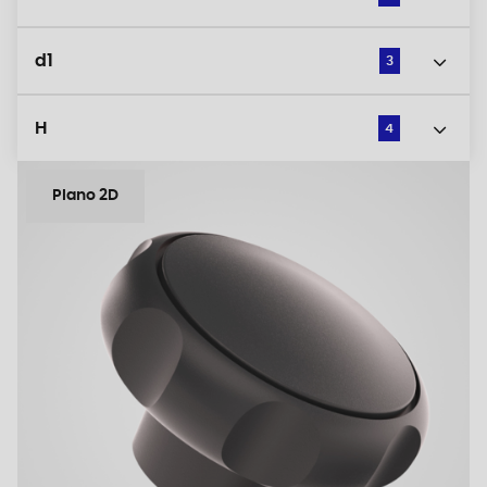
d1
3
H
4
Plano 2D