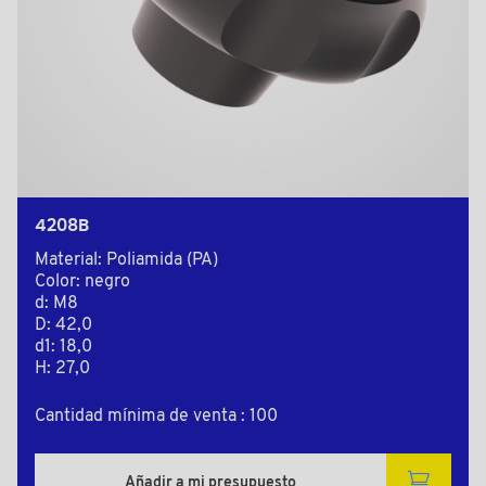
4208B
Material: Poliamida (PA)
Color: negro
d: M8
D: 42,0
d1: 18,0
H: 27,0
Cantidad mínima de venta : 100
Añadir a mi presupuesto