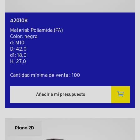
42010B
Material: Poliamida (PA)
Color: negro
d: M10
D: 42,0
d1: 18,0
H: 27,0
Cantidad mínima de venta : 100
Añadir a mi presupuesto
Plano 2D