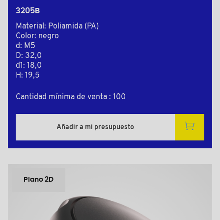
3205B
Material: Poliamida (PA)
Color: negro
d: M5
D: 32,0
d1: 18,0
H: 19,5
Cantidad mínima de venta : 100
Añadir a mi presupuesto
Plano 2D