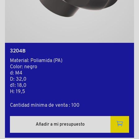
3204B
Material: Poliamida (PA)
Color: negro
d: M4
D: 32,0
d1: 18,0
H: 19,5
Cantidad mínima de venta : 100
Añadir a mi presupuesto