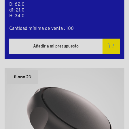
D: 62,0
d1: 21,0
H: 34,0
Cantidad mínima de venta : 100
Añadir a mi presupuesto
Plano 2D