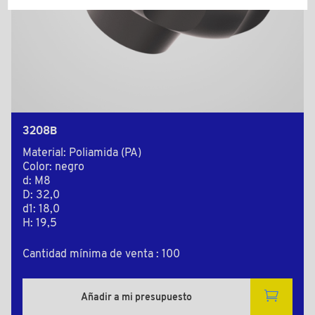
3208B
Material: Poliamida (PA)
Color: negro
d: M8
D: 32,0
d1: 18,0
H: 19,5
Cantidad mínima de venta : 100
Añadir a mi presupuesto