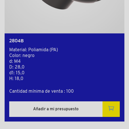
2804B
Material: Poliamida (PA)
Color: negro
d: M4
D: 28,0
d1: 15,0
H: 18,0
Cantidad mínima de venta : 100
Añadir a mi presupuesto