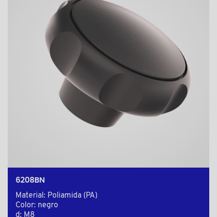
6208BN
Material: Poliamida (PA)
Color: negro
d: M8