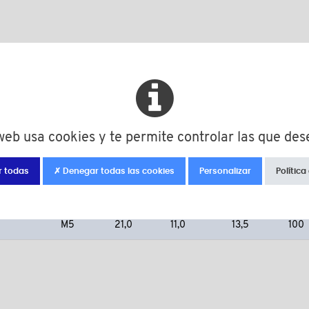
 web usa cookies y te permite controlar las que des
d
D
d1
H
Cant
r todas
✗ Denegar todas las cookies
Personalizar
Política
M4
21,0
11,0
13,5
100
M5
21,0
11,0
13,5
100