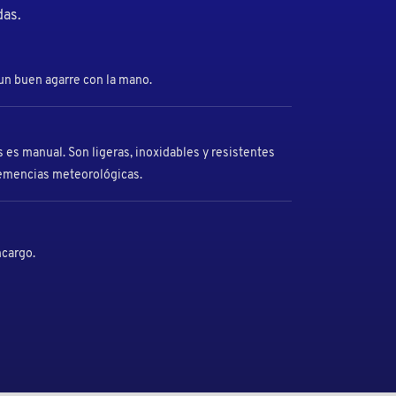
das.
un buen agarre con la mano.
s es manual. Son ligeras, inoxidables y resistentes
lemencias meteorológicas.
ncargo.