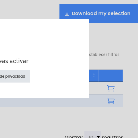
Download my selection
Restablecer filtros
eas activar
idad mínima de venta
 de privacidad
Mostrar
registros