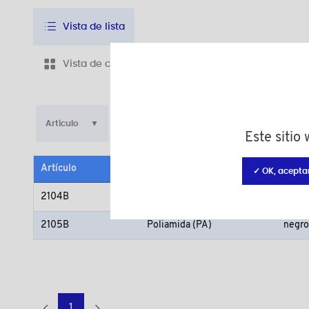
Vista de lista
Vista de cuadrícula
Artículo
d
Este sitio
Artículo
Material
Color
✓ OK, acepta
2104B
Poliamida (PA)
negro
2105B
Poliamida (PA)
negro
1