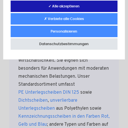
✓ Alle akzeptieren
Polyethylen-Unterlegscheiben
✗ Verbiete alle Cookies
(PE)
Personalisieren
Unterlegscheiben aus PE überzeugen durch
Datenschutzbestimmungen
ihre gute Chemikalienbeständigkeit, ihr
geringes Gewicht und ihre
Wirtschaftlichkeit. Sie eignen sich
besonders für Anwendungen mit moderaten
mechanischen Belastungen. Unser
Standardsortiment umfasst
PE Unterlegscheiben DIN 125
sowie
Dichtscheiben
,
unverlierbare
Unterlegscheiben
aus Polyethylen sowie
Kennzeichnungsscheiben in den Farben Rot,
Gelb und Blau
; andere Typen und Farben auf