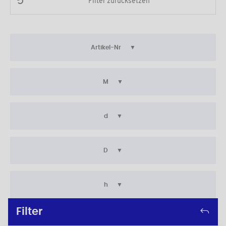
Filter zurücksetzen
Artikel-Nr
M
d
D
h
Filter