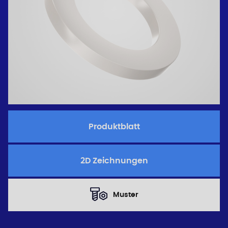
Produktblatt
2D Zeichnungen
Muster