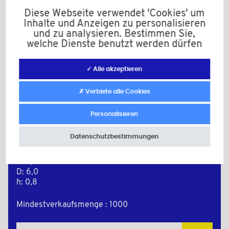
Diese Webseite verwendet 'Cookies' um
Inhalte und Anzeigen zu personalisieren
und zu analysieren. Bestimmen Sie,
welche Dienste benutzt werden dürfen
✓ Alle akzeptieren
✗ Verbiete alle Cookies
Personalisieren
276113ZUA
Material: Polyamid (PA)
Datenschutzbestimmungen
Farbe: natur
M: 3
d: 3,2
D: 6,0
h: 0,8
Mindestverkaufsmenge : 1000