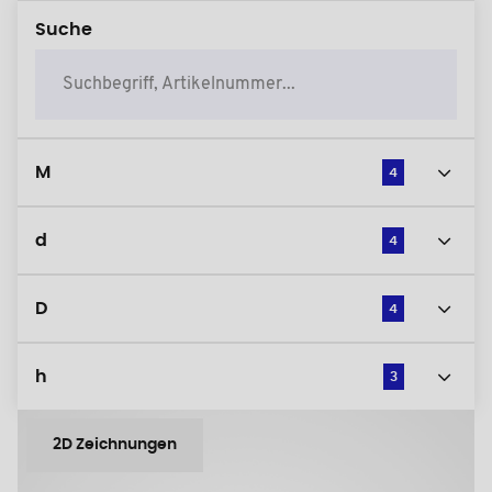
Suche
M
4
d
4
D
4
h
3
2D Zeichnungen