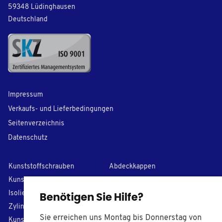
59348 Lüdinghausen
Deutschland
Impressum
Verkaufs- und Lieferbedingungen
Seitenverzeichnis
Datenschutz
Kunststoffschrauben
Abdeckkappen
Kunststoff-Unterlegscheiben
Lamellenstopfen
I
solierhülsen
PVC Kappen
Benötigen Sie Hilfe?
Zylinderstifte
Stellfüße
Sie erreichen uns Montag bis Donnerstag von
Kunststoffmuttern
Maschinengriffe