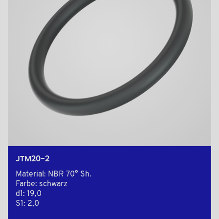
JTM20-2
Material: NBR 70° Sh.
Farbe: schwarz
d1: 19,0
S1: 2,0