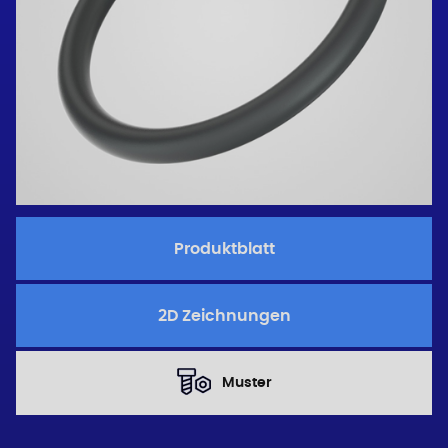
Produktblatt
2D Zeichnungen
Muster