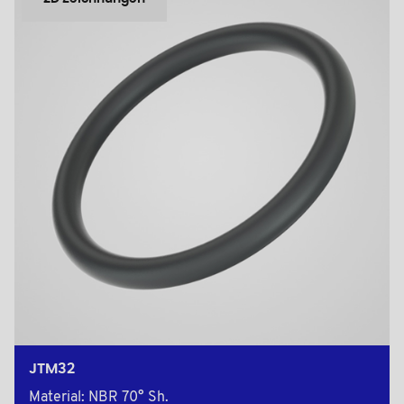
JTM32
Material: NBR 70° Sh.