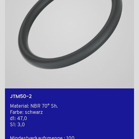
JTM50-2
Material: NBR 70° Sh.
Farbe: schwarz
d1: 47,0
S1: 3,0
Mindestverkaufsmenge : 100