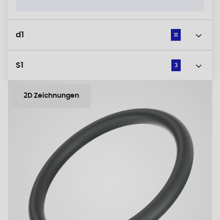
d1
11
S1
3
2D Zeichnungen