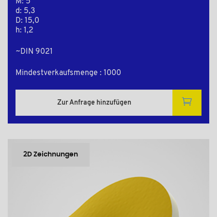
M: 5
d: 5,3
D: 15,0
h: 1,2
~DIN 9021
Mindestverkaufsmenge : 1000
Zur Anfrage hinzufügen
2D Zeichnungen