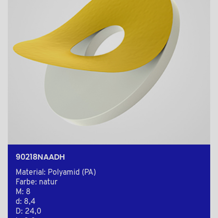
90218NAADH
Material: Polyamid (PA)
Farbe: natur
M: 8
d: 8,4
D: 24,0