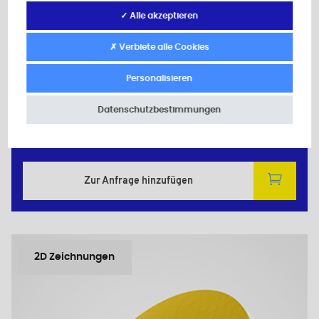
Material: Polyamid (PA)
✓ Alle akzeptieren
Farbe: natur
M: 8
d: 8,4
✗ Verbiete alle Cookies
D: 17,0
h: 1,5
Personalisieren
~ DIN 125
Datenschutzbestimmungen
Mindestverkaufsmenge : 1000
Zur Anfrage hinzufügen
2D Zeichnungen