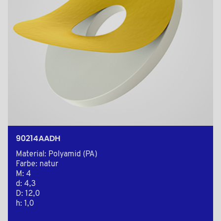
90214AADH
Material: Polyamid (PA)
Farbe: natur
M: 4
d: 4,3
D: 12,0
h: 1,0