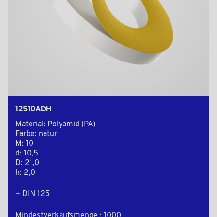
12510ADH
Material: Polyamid (PA)
Farbe: natur
M: 10
d: 10,5
D: 21,0
h: 2,0
~ DIN 125
Mindestverkaufsmenge : 1000