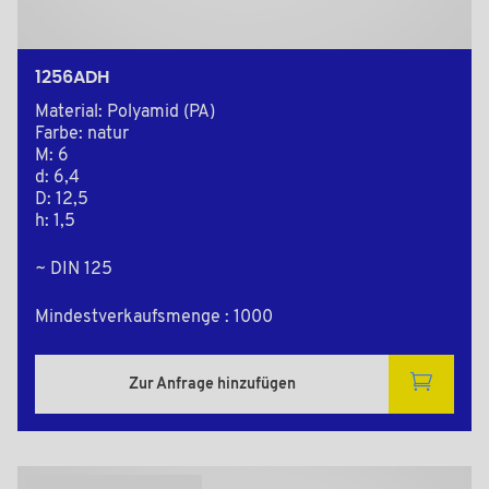
1256ADH
Material: Polyamid (PA)
Farbe: natur
M: 6
d: 6,4
D: 12,5
h: 1,5
~ DIN 125
Mindestverkaufsmenge : 1000
Zur Anfrage hinzufügen