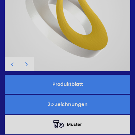
Produktblatt
2D Zeichnungen
Muster