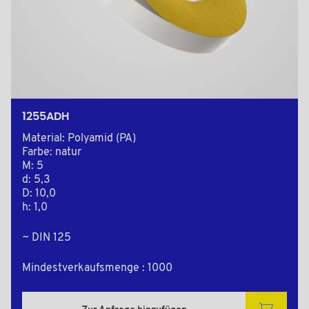
1255ADH
Material: Polyamid (PA)
Farbe: natur
M: 5
d: 5,3
D: 10,0
h: 1,0
~ DIN 125
Mindestverkaufsmenge : 1000