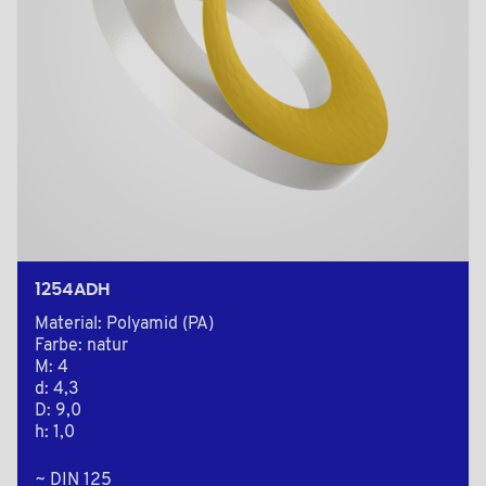
1254ADH
Material: Polyamid (PA)
Farbe: natur
M: 4
d: 4,3
D: 9,0
h: 1,0
~ DIN 125