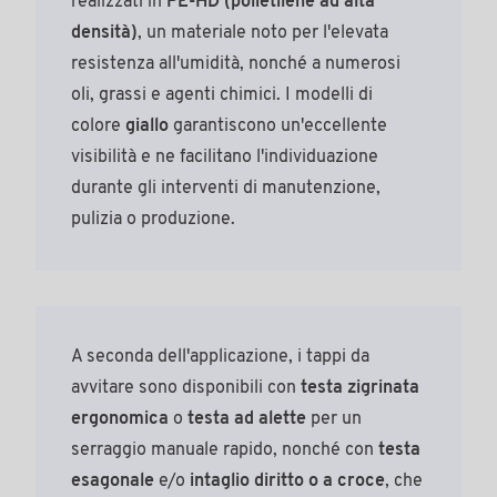
realizzati in
PE-HD (polietilene ad alta
densità)
, un materiale noto per l'elevata
resistenza all'umidità, nonché a numerosi
oli, grassi e agenti chimici. I modelli di
colore
giallo
garantiscono un'eccellente
visibilità e ne facilitano l'individuazione
durante gli interventi di manutenzione,
pulizia o produzione.
A seconda dell'applicazione, i tappi da
avvitare sono disponibili con
testa zigrinata
ergonomica
o
testa ad alette
per un
serraggio manuale rapido, nonché con
testa
esagonale
e/o
intaglio diritto o a croce
, che