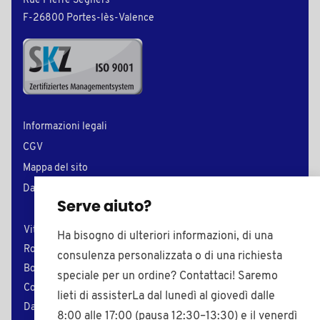
Rue Pierre Seghers
F-26800 Portes-lès-Valence
Informazioni legali
CGV
Mappa del sito
Dati personali
Serve aiuto?
Viti in plastica
Tappi di chiusura
Ha bisogno di ulteriori informazioni, di una
Rondelle in plastica
Inserti per tubi
consulenza personalizzata o di una richiesta
Boccole in plastica
Puntali di plastica
speciale per un ordine? Contattaci! Saremo
Coprivite in plastica
Piedi regolabili
lieti di assisterLa dal lunedì al giovedì dalle
Dadi in plastica
Pomelli filettati
8:00 alle 17:00 (pausa 12:30–13:30) e il venerdì