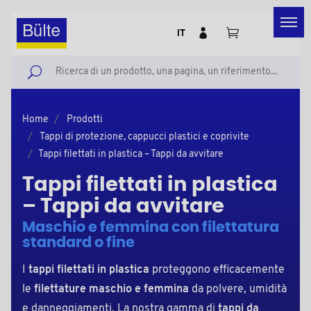
IT
Home
Prodotti
Tappi di protezione, cappucci plastici e coprivite
Tappi filettati in plastica – Tappi da avvitare
Tappi filettati in plastica
– Tappi da avvitare
Maschio e femmina con filettatura
standard o fine
I
tappi filettati in plastica
proteggono efficacemente
le
filettature maschio e femmina
da polvere, umidità
e danneggiamenti. La nostra gamma di
tappi da