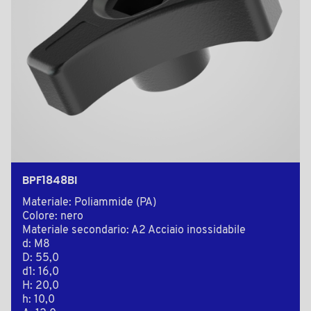
BPF1848BI
Materiale: Poliammide (PA)
Colore: nero
Materiale secondario: A2 Acciaio inossidabile
d: M8
D: 55,0
d1: 16,0
H: 20,0
h: 10,0