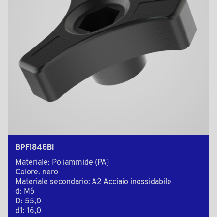
BPF1846BI
Materiale: Poliammide (PA)
Colore: nero
Materiale secondario: A2 Acciaio inossidabile
d: M6
D: 55,0
d1: 16,0