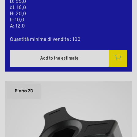
D: 55,0
d1: 16,0
H: 20,0
h: 10,0
A: 12,0
Quantità minima di vendita : 100
Add to the estimate
Piano 2D