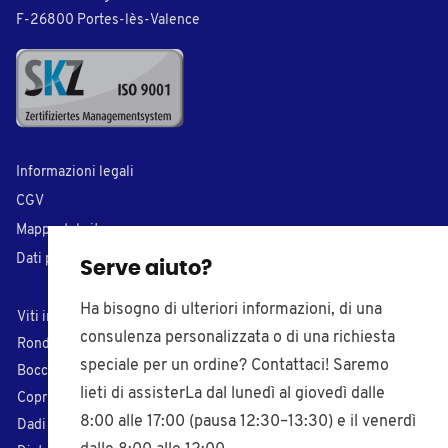
F-26800 Portes-lès-Valence
Informazioni legali
CGV
Mappa del sito
Dati personali
Serve aiuto?
Ha bisogno di ulteriori informazioni, di una
Viti in plastica
Tappi di chiusura
consulenza personalizzata o di una richiesta
Rondelle in plastica
Inserti per tubi
speciale per un ordine? Contattaci! Saremo
Boccole in plastica
Puntali di plastica
lieti di assisterLa dal lunedì al giovedì dalle
Coprivite in plastica
Piedi regolabili
8:00 alle 17:00 (pausa 12:30–13:30) e il venerdì
Dadi in plastica
Pomelli filettati