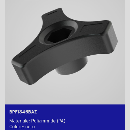
BPF1846BAZ
Materiale: Poliammide (PA)
Colore: nero