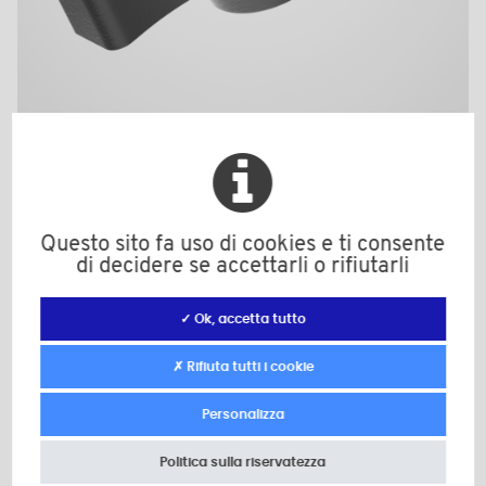
BPF1846BMS
Materiale: Poliammide (PA)
Colore: nero
Materiale secondario: Ottone
Questo sito fa uso di cookies e ti consente
d: M6
di decidere se accettarli o rifiutarli
D: 55,0
d1: 16,0
H: 20,0
✓ Ok, accetta tutto
h: 10,0
A: 12,0
✗ Rifiuta tutti i cookie
Quantità minima di vendita : 100
Personalizza
Politica sulla riservatezza
Add to the estimate