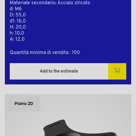
Materiale secondario: Acciaio zincato
d: M6
D: 55,0
d1: 16,0
H: 20,0
h: 10,0
A: 12,0
Quantità minima di vendita : 100
Add to the estimate
Piano 2D