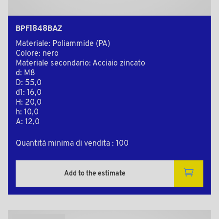
BPF1848BAZ
Materiale: Poliammide (PA)
Colore: nero
Materiale secondario: Acciaio zincato
d: M8
D: 55,0
d1: 16,0
H: 20,0
h: 10,0
A: 12,0
Quantità minima di vendita : 100
Add to the estimate