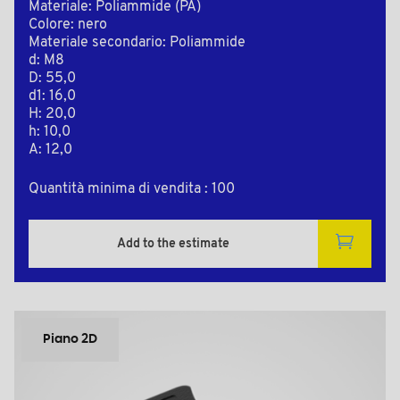
Materiale: Poliammide (PA)
Colore: nero
Materiale secondario: Poliammide
d: M8
D: 55,0
d1: 16,0
H: 20,0
h: 10,0
A: 12,0
Quantità minima di vendita : 100
Add to the estimate
Piano 2D