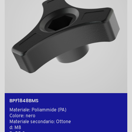
BPF1848BMS
Materiale: Poliammide (PA)
Colore: nero
Materiale secondario: Ottone
d: M8