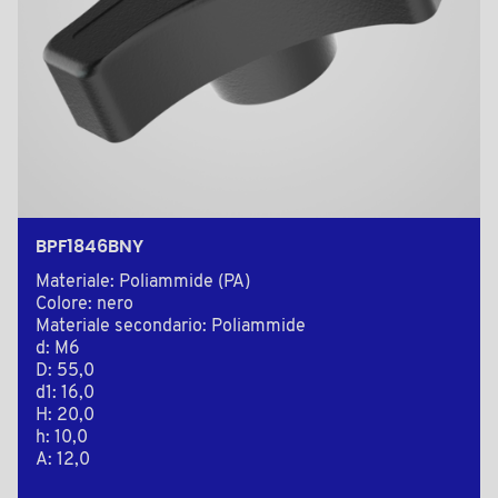
BPF1846BNY
Materiale: Poliammide (PA)
Colore: nero
Materiale secondario: Poliammide
d: M6
D: 55,0
d1: 16,0
H: 20,0
h: 10,0
A: 12,0