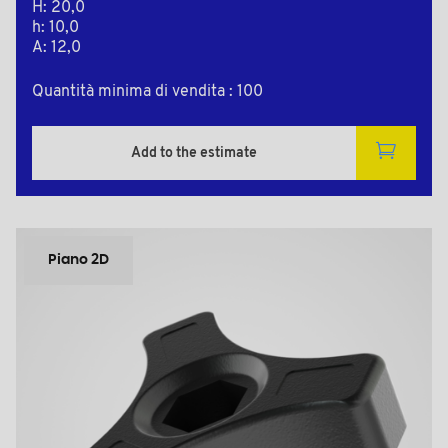
H: 20,0
h: 10,0
A: 12,0
Quantità minima di vendita : 100
Add to the estimate
Piano 2D