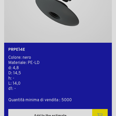
PRPE14E
Colore: nero
Materiale: PE-LD
d: 4,8
D: 14,5
h: -
L: 14,0
d1: -
Quantità minima di vendita : 5000