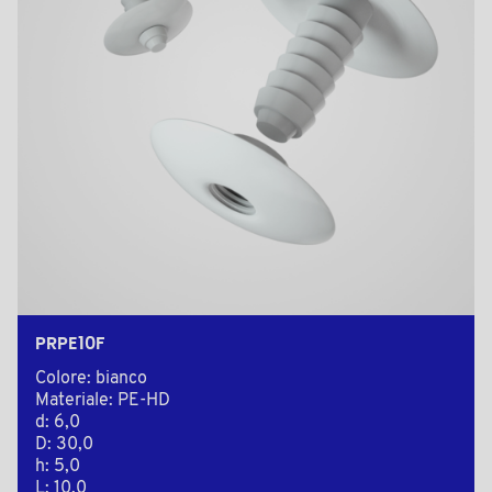
PRPE10F
Colore: bianco
Materiale: PE-HD
d: 6,0
D: 30,0
h: 5,0
L: 10,0