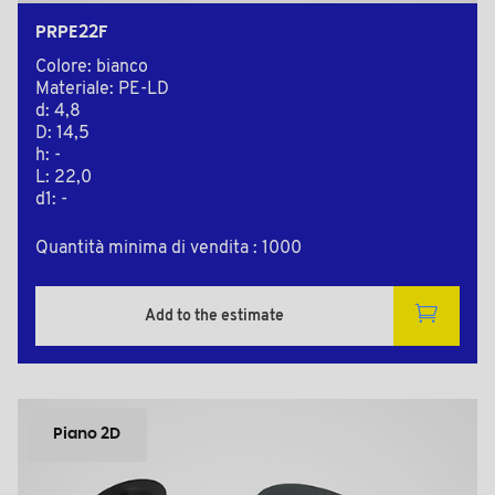
PRPE22F
Colore: bianco
Materiale: PE-LD
d: 4,8
D: 14,5
h: -
L: 22,0
d1: -
Quantità minima di vendita : 1000
Add to the estimate
Piano 2D