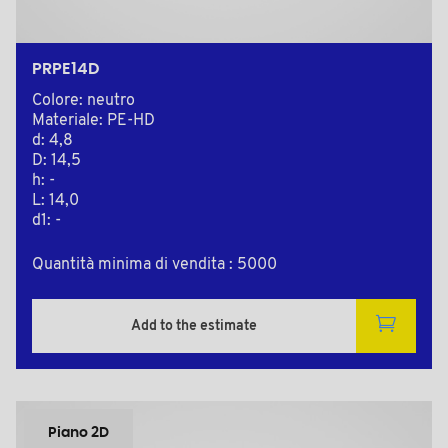
PRPE14D
Colore: neutro
Materiale: PE-HD
d: 4,8
D: 14,5
h: -
L: 14,0
d1: -
Quantità minima di vendita : 5000
Add to the estimate
Piano 2D