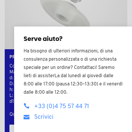
Serve aiuto?
Ha bisogno di ulteriori informazioni, di una
PRPE40D
consulenza personalizzata o di una richiesta
Colore: neutro
speciale per un ordine? Contattaci! Saremo
Materiale: PE-LD
lieti di assisterLa dal lunedì al giovedì dalle
d: 6,0
D: 30,0
8:00 alle 17:00 (pausa 12:30–13:30) e il venerdì
h: 11,0
dalle 8:00 alle 12:00.
L: 40,0
d1: 8,6
+33 (0)4 75 57 44 71
Quantità minima di vendita : 5000
Scrivici