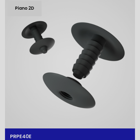
Piano 2D
PRPE40E