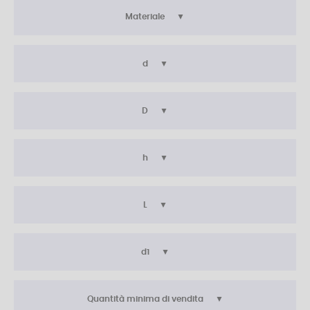
Materiale
d
D
h
L
d1
Quantità minima di vendita