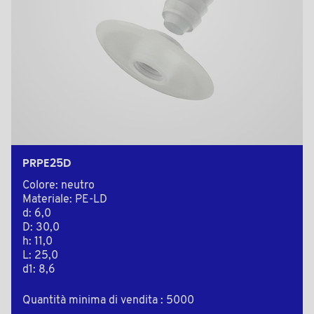
PRPE25D
Colore: neutro
Materiale: PE-LD
d: 6,0
D: 30,0
h: 11,0
L: 25,0
d1: 8,6
Quantità minima di vendita : 5000