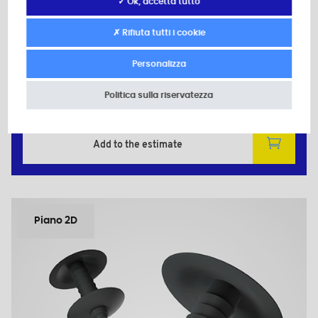
✓ Ok, accetta tutto
d: 4,8
D: 14,5
✗ Rifiuta tutti i cookie
h: -
L: 14,0
Personalizza
d1: -
Politica sulla riservatezza
Quantità minima di vendita : 1000
Add to the estimate
Piano 2D