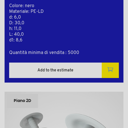
Colore: nero
Materiale: PE-LD
d: 6,0
D: 30,0
h: 11,0
L: 40,0
d1: 8,6
Quantità minima di vendita : 5000
Add to the estimate
Piano 2D