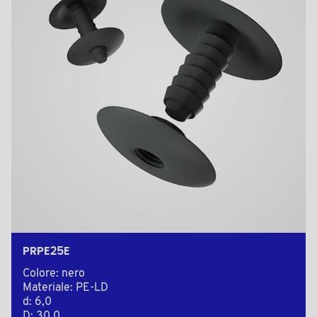
PRPE25E
Colore: nero
Materiale: PE-LD
d: 6,0
D: 30,0