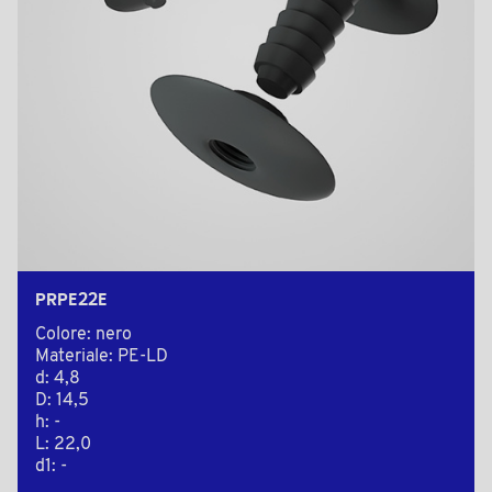
PRPE22E
Colore: nero
Materiale: PE-LD
d: 4,8
D: 14,5
h: -
L: 22,0
d1: -