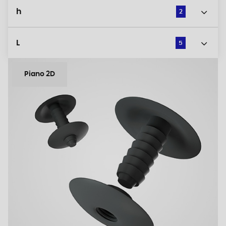
h
2
L
5
Piano 2D