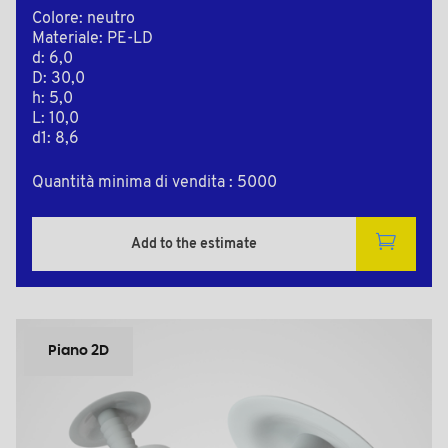
Colore: neutro
Materiale: PE-LD
d: 6,0
D: 30,0
h: 5,0
L: 10,0
d1: 8,6
Quantità minima di vendita : 5000
Add to the estimate
Piano 2D