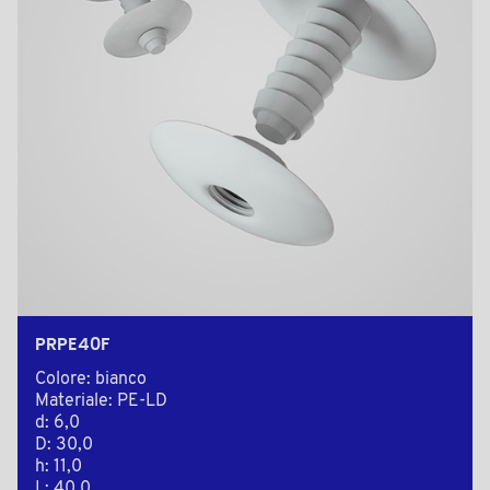
PRPE40F
Colore: bianco
Materiale: PE-LD
d: 6,0
D: 30,0
h: 11,0
L: 40,0