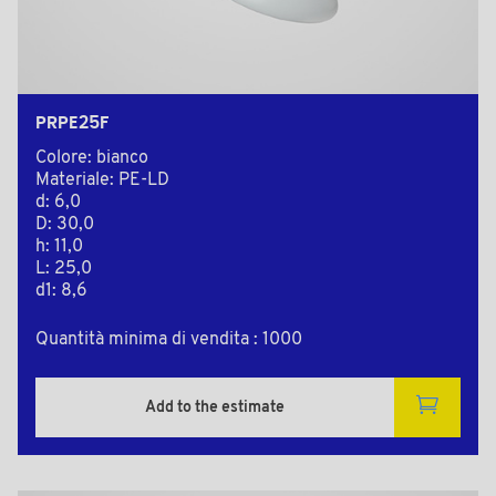
PRPE25F
Colore: bianco
Materiale: PE-LD
d: 6,0
D: 30,0
h: 11,0
L: 25,0
d1: 8,6
Quantità minima di vendita : 1000
Add to the estimate