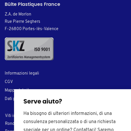
Bülte Plastiques France
Z.A. de Morlon
Rue Pierre Seghers
F-26800 Portes-lès-Valence
Informazioni legali
CGV
Mappa del sito
Dati personali
Serve aiuto?
Ha bisogno di ulteriori informazioni, di una
Viti in plastica
Tappi di chiusura
consulenza personalizzata o di una richiesta
Rondelle in plastica
Inserti per tubi
speciale per un ordine? Contattaci! Saremo