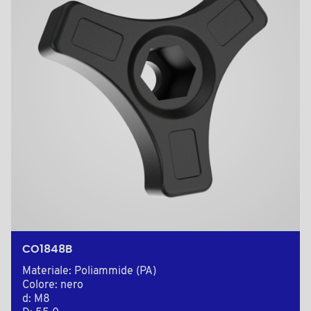
CO1848B
Materiale: Poliammide (PA)
Colore: nero
d: M8