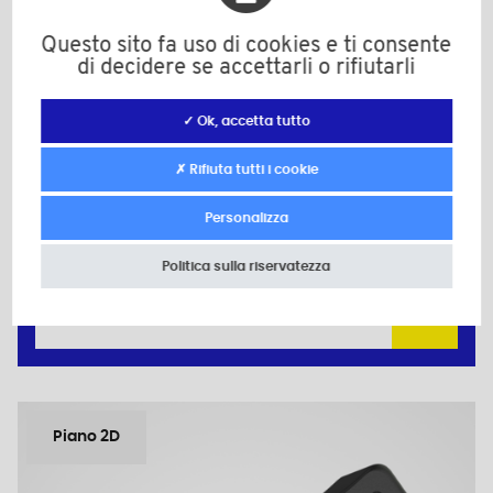
CO1846B
Questo sito fa uso di cookies e ti consente
Materiale: Poliammide (PA)
di decidere se accettarli o rifiutarli
Colore: nero
d: M6
D: 55,0
✓ Ok, accetta tutto
d1: 16,0
H: 20,0
✗ Rifiuta tutti i cookie
h: 3,0
h1: 10,0
Personalizza
Quantità minima di vendita : 100
Politica sulla riservatezza
Add to the estimate
Piano 2D