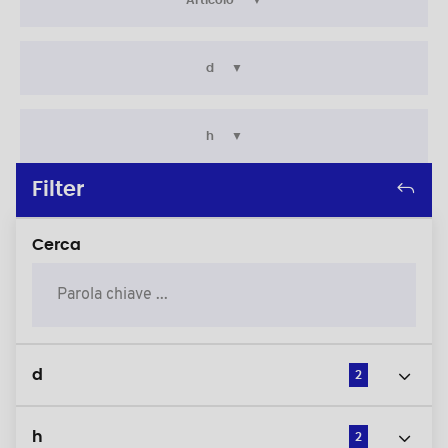
Articolo
d
h
Filter
Cerca
d
2
h
2