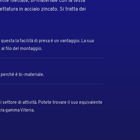
nte filettate, bi-materiale con la testa
lettatura in acciaio zincato. Si tratta dei
questa la facilità di presa è un vantaggio. La sua
 al filo del montaggio.
a perchè è bi-materiale.
settore di attività. Potete trovare il suo equivalente
tra gamma Viteria.