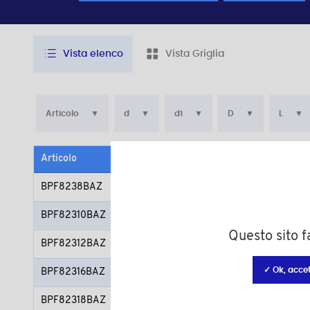
Vista elenco
Vista Griglia
Articolo
d
d1
D
L
Articolo
Materiale
Materiale seco
BPF8238BAZ
Poliammide (PA)
Acciaio zincato
BPF82310BAZ
Poliammide (PA)
Acciaio zincato
Questo sito fa
BPF82312BAZ
Poliammide (PA)
Acciaio zincato
✓ Ok, accet
BPF82316BAZ
Poliammide (PA)
Acciaio zincato
BPF82318BAZ
Poliammide (PA)
Acciaio zincato