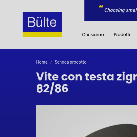
Choosing small
Chi siamo
Prodotti
Home
Scheda prodotto
Vite con testa zig
82/86