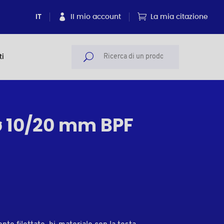
IT
Il mio account
La mia citazione
ti
 ⌀ 10/20 mm BPF