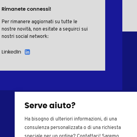
Rimanete connessi!
Per rimanere aggiornati su tutte le
nostre novità, non esitate a seguirci sui
nostri social network:
LinkedIn
Serve aiuto?
Viti in plastica
Tappi di chiusura
Ha bisogno di ulteriori informazioni, di una
Rondelle in plastica
Inserti per tubi
consulenza personalizzata o di una richiesta
Boccole in plastica
Puntali di plastica
speciale per un ordine? Contattaci! Saremo