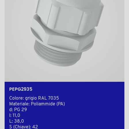
PEPG2935
Colore: grigio RAL 7035
Materiale: Poliammide (PA)
d: PG 29
l: 11,0
L: 38,0
S (Chiave): 42