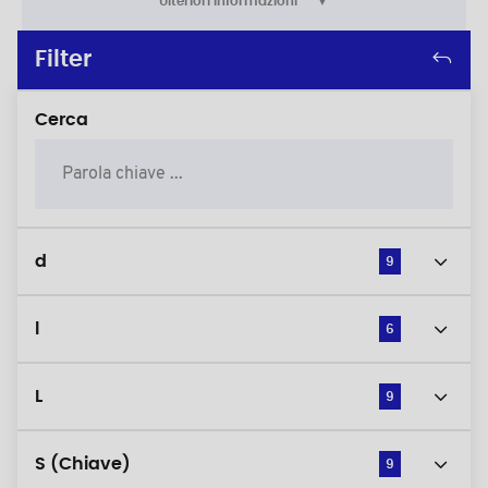
Ulteriori informazioni
Filter
Cerca
d
9
l
6
L
9
S (Chiave)
9