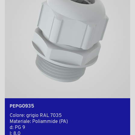
PEPG0935
Colore: grigio RAL 7035
Materiale: Poliammide (PA)
d: PG 9
l: 8,0