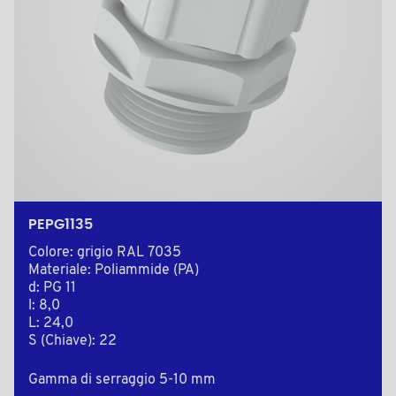
PEPG1135
Colore: grigio RAL 7035
Materiale: Poliammide (PA)
d: PG 11
l: 8,0
L: 24,0
S (Chiave): 22
Gamma di serraggio 5-10 mm