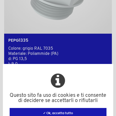
PEPG1335
Colore: grigio RAL 7035
Materiale: Poliammide (PA)
d: PG 13,5
l: 9,0
L: 27,0
S (Chiave): 24
Gamma di serraggio 6-12 mm
Questo sito fa uso di cookies e ti consente
Quantità minima di vendita : 50
di decidere se accettarli o rifiutarli
Add to the estimate
✓ Ok, accetta tutto