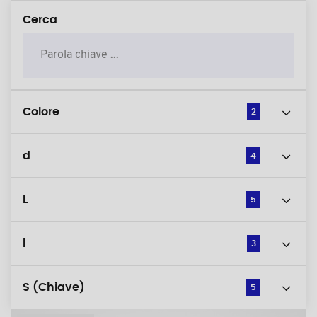
Cerca
Colore
2
d
4
L
5
l
3
S (Chiave)
5