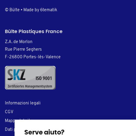
© Bülte • Made by
6tematik
Bülte Plastiques France
Z.A. de Morlon
Rue Pierre Seghers
F-26800 Portes-lès-Valence
Informazioni legali
CGV
Mappa del sito
Dati personali
Serve aiuto?