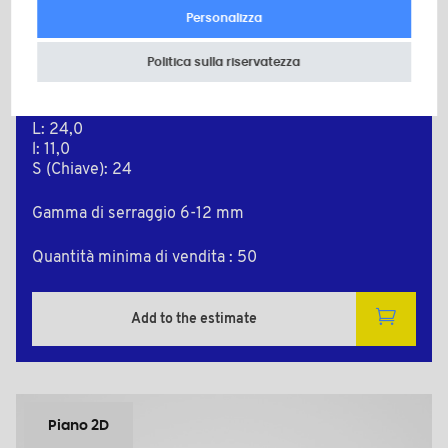
Personalizza
PEGCM2005
Politica sulla riservatezza
Colore: nero RAL 9005
Materiale: Poliammide (PA)
d: M20
L: 24,0
l: 11,0
S (Chiave): 24
Gamma di serraggio 6-12 mm
Quantità minima di vendita : 50
Add to the estimate
Piano 2D