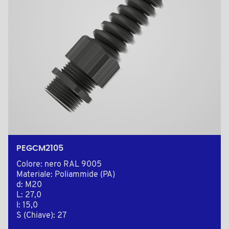
PEGCM2105
Colore: nero RAL 9005
Materiale: Poliammide (PA)
d: M20
L: 27,0
l: 15,0
S (Chiave): 27