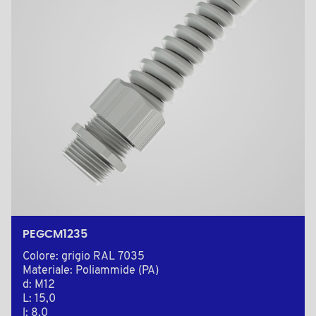
PEGCM1235
Colore: grigio RAL 7035
Materiale: Poliammide (PA)
d: M12
L: 15,0
l: 8,0