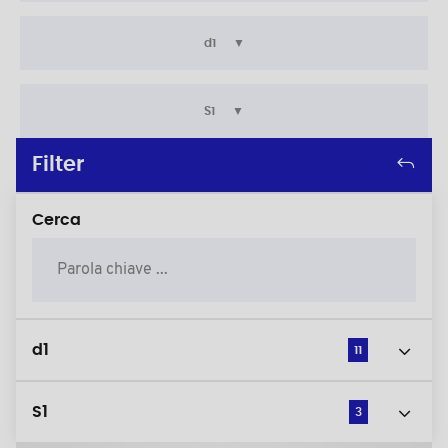
d1
S1
Filter
Cerca
d1
11
S1
3