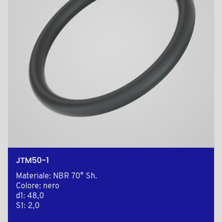
JTM50-1
Materiale: NBR 70° Sh.
Colore: nero
d1: 48,0
S1: 2,0