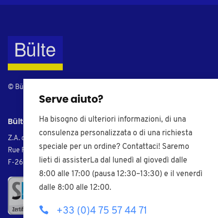
© Bülte • Made by
6tematik
Serve aiuto?
Ha bisogno di ulteriori informazioni, di una
Bülte Plastiques France
consulenza personalizzata o di una richiesta
Z.A. de Morlon
speciale per un ordine? Contattaci! Saremo
Rue Pierre Seghers
lieti di assisterLa dal lunedì al giovedì dalle
F-26800 Portes-lès-Valence
8:00 alle 17:00 (pausa 12:30–13:30) e il venerdì
dalle 8:00 alle 12:00.
+33 (0)4 75 57 44 71