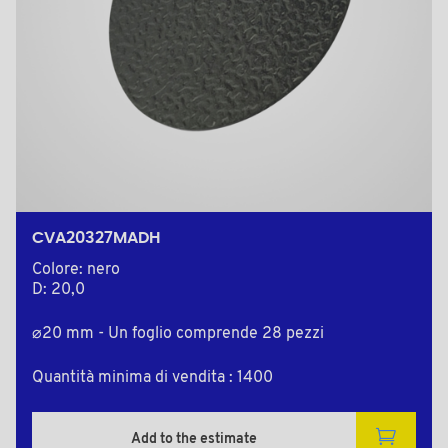
CVA20327MADH
Colore: nero
D: 20,0
⌀20 mm - Un foglio comprende 28 pezzi
Quantità minima di vendita : 1400
Add to the estimate