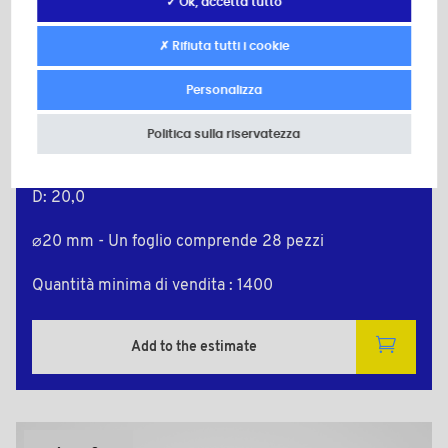
✓ Ok, accetta tutto
✗ Rifiuta tutti i cookie
Personalizza
Politica sulla riservatezza
CVA2059MADH
Colore: grigio scuro
D: 20,0
⌀20 mm - Un foglio comprende 28 pezzi
Quantità minima di vendita : 1400
Add to the estimate