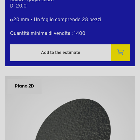
Colore: grigio scuro
D: 20,0
⌀20 mm - Un foglio comprende 28 pezzi
Quantità minima di vendita : 1400
Add to the estimate
Piano 2D