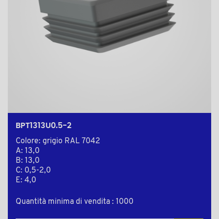
BPT1313U0.5-2
Colore: grigio RAL 7042
A: 13,0
B: 13,0
C: 0,5-2,0
E: 4,0
Quantità minima di vendita : 1000