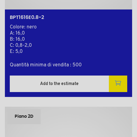
BPT1616E0.8-2
Colore: nero
A: 16,0
B: 16,0
C: 0,8-2,0
E: 5,0
Quantità minima di vendita : 500
Add to the estimate
Piano 2D