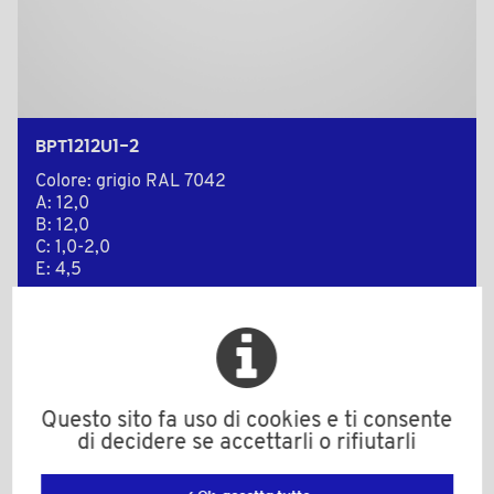
BPT1212U1-2
Colore: grigio RAL 7042
A: 12,0
B: 12,0
C: 1,0-2,0
E: 4,5
Quantità minima di vendita : 1000
Add to the estimate
Questo sito fa uso di cookies e ti consente
di decidere se accettarli o rifiutarli