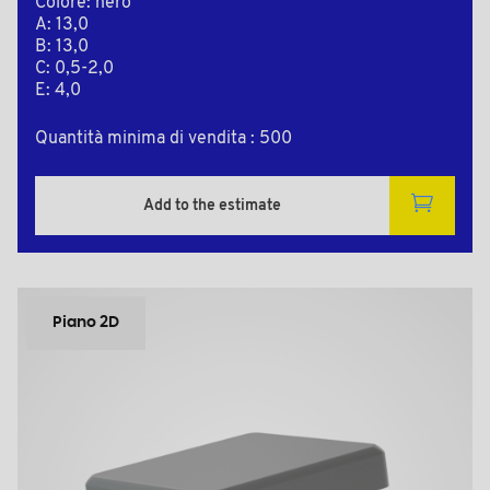
Colore: nero
A: 13,0
B: 13,0
C: 0,5-2,0
E: 4,0
Quantità minima di vendita : 500
Add to the estimate
Piano 2D