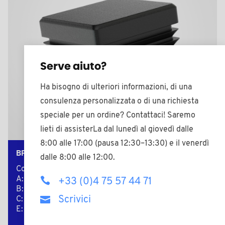
Serve aiuto?
Ha bisogno di ulteriori informazioni, di una
consulenza personalizzata o di una richiesta
speciale per un ordine? Contattaci! Saremo
lieti di assisterLa dal lunedì al giovedì dalle
8:00 alle 17:00 (pausa 12:30–13:30) e il venerdì
BPT2020E0.8-3
dalle 8:00 alle 12:00.
Colore: nero
A: 20,0
+33 (0)4 75 57 44 71
B: 20,0
Scrivici
C: 0,8-3,0
E: 5,0