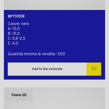
BPT1010E
Colore: nero
A: 10,0
B: 10,0
C: 0,8-2,5
E: 4,0
Quantità minima di vendita : 500
Add to the estimate
Piano 2D