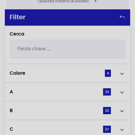
Quantità minima di vendita
Filter
Cerca
Colore
4
A
32
B
32
C
27