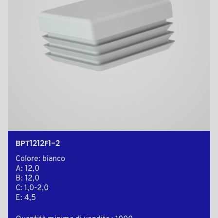
BPT1212F1-2
Colore: bianco
A: 12,0
B: 12,0
C: 1,0-2,0
E: 4,5