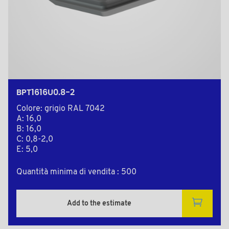
BPT1616U0.8-2
Colore: grigio RAL 7042
A: 16,0
B: 16,0
C: 0,8-2,0
E: 5,0
Quantità minima di vendita : 500
Add to the estimate