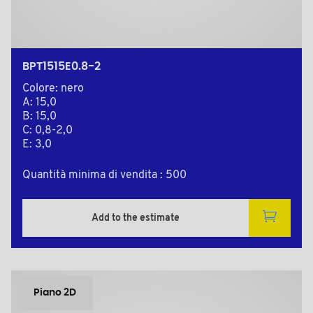
BPT1515E0.8-2
Colore: nero
A: 15,0
B: 15,0
C: 0,8-2,0
E: 3,0
Quantità minima di vendita : 500
Add to the estimate
Piano 2D