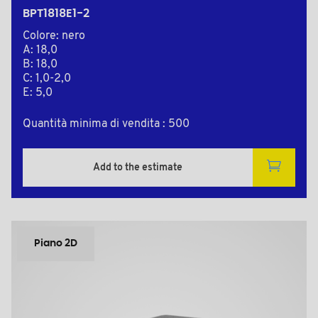
BPT1818E1-2
Colore: nero
A: 18,0
B: 18,0
C: 1,0-2,0
E: 5,0
Quantità minima di vendita : 500
Add to the estimate
Piano 2D