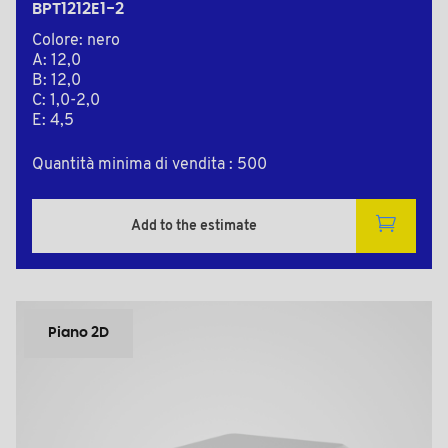
BPT1212E1-2
Colore: nero
A: 12,0
B: 12,0
C: 1,0-2,0
E: 4,5
Quantità minima di vendita : 500
Add to the estimate
Piano 2D