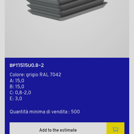
BPT1515U0.8-2
Colore: grigio RAL 7042
A: 15,0
B: 15,0
C: 0,8-2,0
E: 3,0
Quantità minima di vendita : 500
Add to the estimate