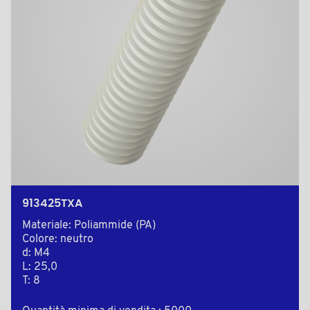
913425TXA
Materiale: Poliammide (PA)
Colore: neutro
d: M4
L: 25,0
T: 8