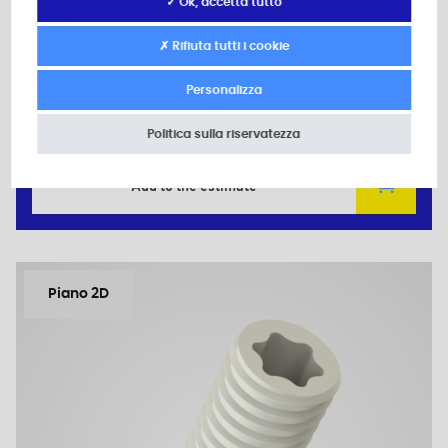
Materiale: Poliammide (PA)
✓ Ok, accetta tutto
Colore: neutro
d: M4
✗ Rifiuta tutti i cookie
L: 8,0
T: 8
Personalizza
Quantità minima di vendita : 5000
Politica sulla riservatezza
Add to the estimate
Piano 2D