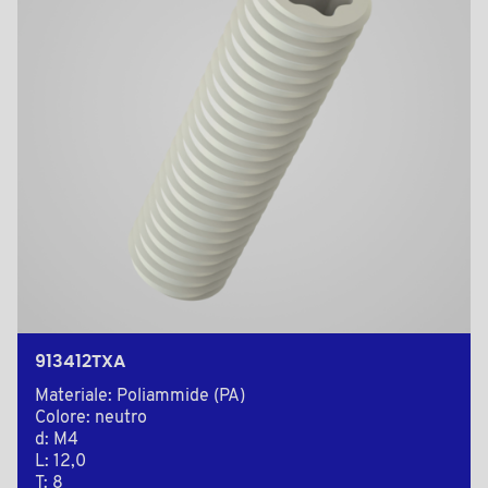
913412TXA
Materiale: Poliammide (PA)
Colore: neutro
d: M4
L: 12,0
T: 8