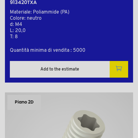
913420TXA
Materiale: Poliammide (PA)
Colore: neutro
d: M4
L: 20,0
T: 8
Quantità minima di vendita : 5000
Add to the estimate
Piano 2D