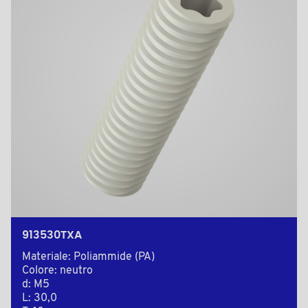
913530TXA
Materiale: Poliammide (PA)
Colore: neutro
d: M5
L: 30,0