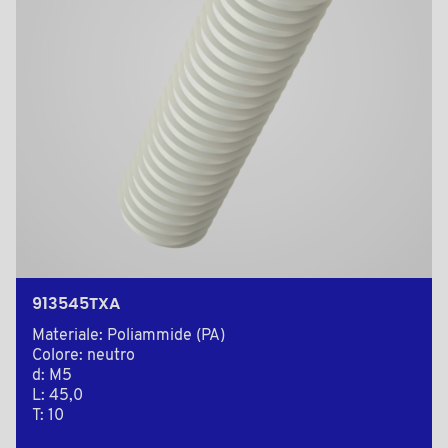
913545TXA
Materiale: Poliammide (PA)
Colore: neutro
d: M5
L: 45,0
T: 10