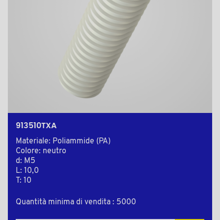
913510TXA
Materiale: Poliammide (PA)
Colore: neutro
d: M5
L: 10,0
T: 10
Quantità minima di vendita : 5000