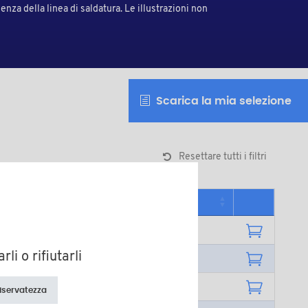
nza della linea di saldatura. Le illustrazioni non
Scarica la mia selezione
Resettare tutti i filtri
)
Quantità minima di vendita
5000
li o rifiutarli
5000
5000
riservatezza