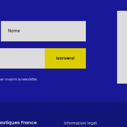
Iscriversi
er inviarmi la newsletter.
lastiques France
Informazioni legali