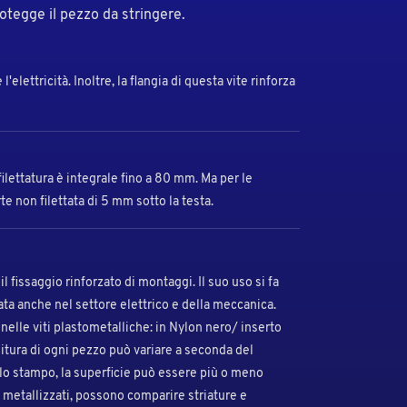
otegge il pezzo da stringere.
elettricità. Inoltre, la flangia di questa vite rinforza
 filettatura è integrale fino a 80 mm. Ma per le
e non filettata di 5 mm sotto la testa.
l fissaggio rinforzato di montaggi. Il suo uso si fa
ta anche nel settore elettrico e della meccanica.
nelle viti plastometalliche: in Nylon nero/ inserto
nitura di ogni pezzo può variare a seconda del
llo stampo, la superficie può essere più o meno
 o metallizzati, possono comparire striature e