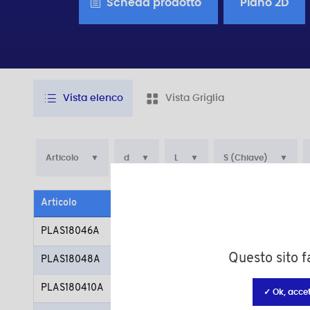
Scheda prodotto
Piano 2D
Vista elenco
Vista Griglia
Articolo
d
L
S (Chiave)
Articolo
Materiale
Colo
PLAS18046A
Poliammide (PA)
neut
Questo sito fa
PLAS18048A
Poliammide (PA)
neut
PLAS180410A
Poliammide (PA)
neut
✓ Ok, accet