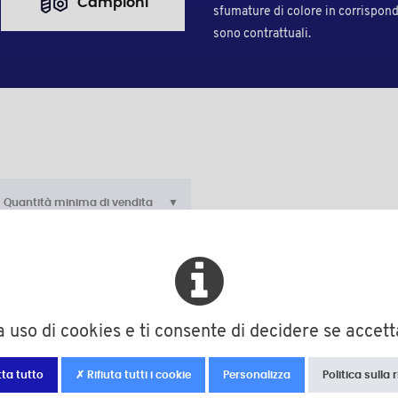
Campioni
sfumature di colore in corrisponde
sono contrattuali.
Quantità minima di vendita
re
d
D
h
H
L
S (Chiave
ro
M4
13,8
3,0
8,0
6,0
7
 uso di cookies e ti consente di decidere se accettar
ro
M4
13,8
3,0
8,0
8,0
7
ro
M4
13,8
3,0
8,0
10,0
7
ta tutto
✗ Rifiuta tutti i cookie
Personalizza
Politica sulla 