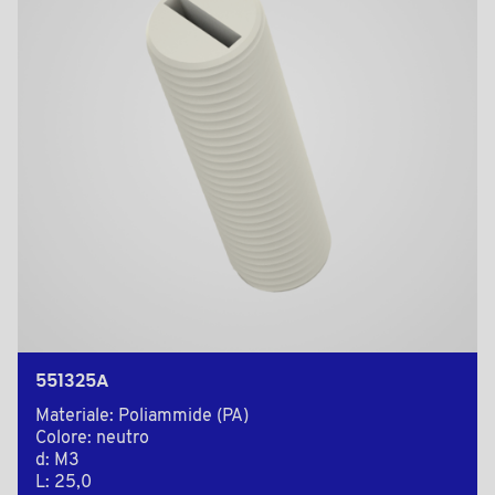
551325A
Materiale: Poliammide (PA)
Colore: neutro
d: M3
L: 25,0