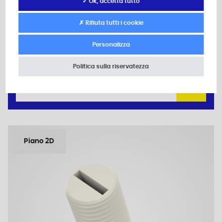
✓ Ok, accetta tutto
Materiale: Poliammide (PA)
Colore: neutro
✗ Rifiuta tutti i cookie
d: M3
L: 35,0
Personalizza
Quantità minima di vendita : 1000
Politica sulla riservatezza
Add to the estimate
Piano 2D