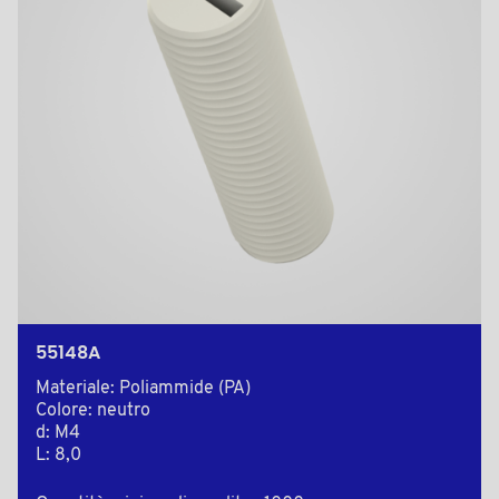
55148A
Materiale: Poliammide (PA)
Colore: neutro
d: M4
L: 8,0