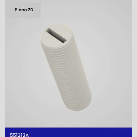
Piano 2D
551312A