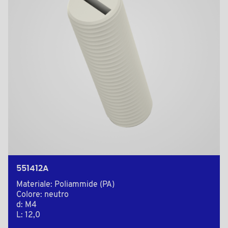
551412A
Materiale: Poliammide (PA)
Colore: neutro
d: M4
L: 12,0