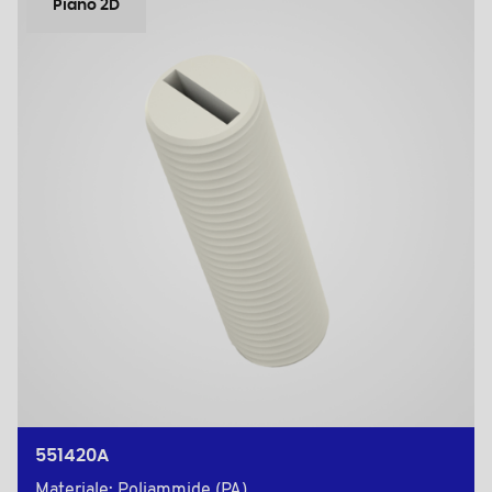
Piano 2D
551420A
Materiale: Poliammide (PA)