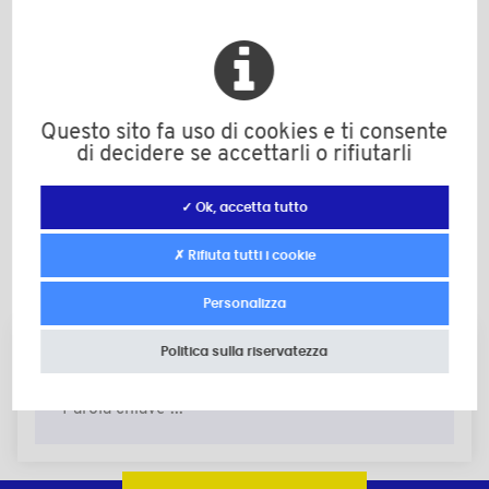
M
d
Questo sito fa uso di cookies e ti consente
di decidere se accettarli o rifiutarli
L
✓ Ok, accetta tutto
Ulteriori informazioni
✗ Rifiuta tutti i cookie
Filter
Personalizza
Politica sulla riservatezza
Cerca