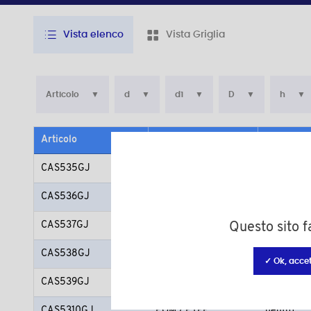
Vista elenco
Vista Griglia
Articolo
d
d1
D
h
Articolo
Materiale
Colore
CAS535GJ
POM / PTFE
neutro
CAS536GJ
POM / PTFE
neutro
CAS537GJ
POM / PTFE
neutro
Questo sito fa
CAS538GJ
POM / PTFE
neutro
✓ Ok, accet
CAS539GJ
POM / PTFE
neutro
CAS5310GJ
POM / PTFE
neutro