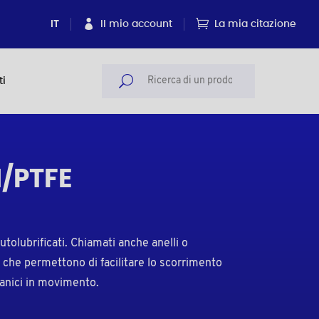
IT
Il mio account
La mia citazione
ti
M/PTFE
autolubrificati. Chiamati anche anelli o
i che permettono di facilitare lo scorrimento
canici in movimento.