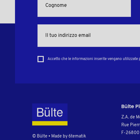
Accetto che le informazioni inserite vengano utilizzate p
Bülte P
Z.A. de M
Rue Pier
F-26800 
© Bülte • Made by
6tematik