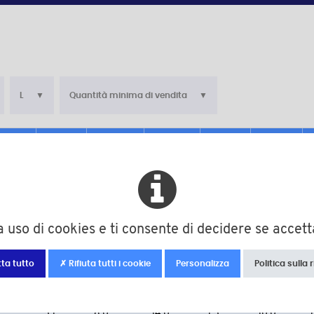
L
Quantità minima di vendita
d
d1
D
h
L
5,1
8,0
14,0
1,5
5,0
5,1
8,0
14,0
1,5
6,0
5,1
8,0
14,0
1,5
7,0
 uso di cookies e ti consente di decidere se accettar
5,1
8,0
14,0
1,5
8,0
ta tutto
✗ Rifiuta tutti i cookie
Personalizza
Politica sulla 
5,1
8,0
14,0
1,5
9,0
5,1
8,0
14,0
1,5
10,0