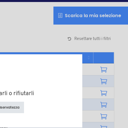
Scarica la mia selezione
Resettare tutti i filtri
Quantità minima di vendita
1000
1000
1000
li o rifiutarli
1000
riservatezza
1000
1000