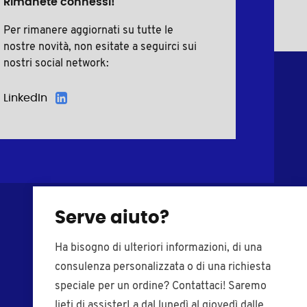
Rimanete connessi!
Per rimanere aggiornati su tutte le
nostre novità, non esitate a seguirci sui
nostri social network:
LinkedIn
Serve aiuto?
Viti in plastica
Tappi di chiusura
Ha bisogno di ulteriori informazioni, di una
Rondelle in plastica
Inserti per tubi
consulenza personalizzata o di una richiesta
Boccole in plastica
Puntali di plastica
speciale per un ordine? Contattaci! Saremo
Coprivite in
Piedi regolabili
lieti di assisterLa dal lunedì al giovedì dalle