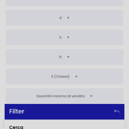
d
h
H
S (Chiave)
Quantità minima di vendita
Filter
Cerca