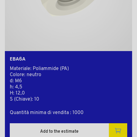
EBA6A
Materiale: Poliammide (PA)
Colore: neutro
d: M6
h: 4,5
H: 12,0
S (Chiave): 10
Quantità minima di vendita : 1000
Add to the estimate