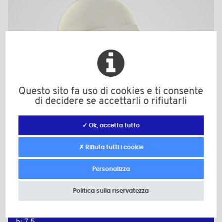
Questo sito fa uso di cookies e ti consente
di decidere se accettarli o rifiutarli
✓ Ok, accetta tutto
✗ Rifiuta tutti i cookie
Personalizza
EBA10A
Politica sulla riservatezza
Materiale: Poliammide (PA)
Colore: neutro
d: M10