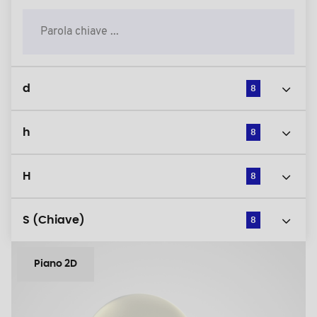
d
8
h
8
H
8
S (Chiave)
8
Piano 2D