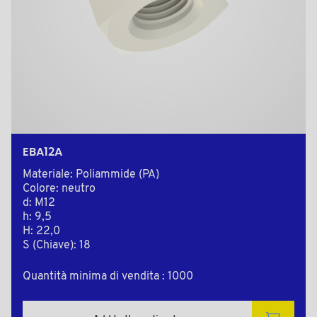
EBA12A
Materiale: Poliammide (PA)
Colore: neutro
d: M12
h: 9,5
H: 22,0
S (Chiave): 18
Quantità minima di vendita : 1000