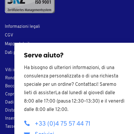
Informazioni legali
CGV
Mappa del sito
Dati personali
Serve aiuto?
Ha bisogno di ulteriori informazioni, di una
Viti in plastica
Tappi di chiusura
consulenza personalizzata o di una richiesta
Rondelle in plastica
Inserti per tubi
speciale per un ordine? Contattaci! Saremo
Boccole in plastica
Puntali di plastica
lieti di assisterLa dal lunedì al giovedì dalle
Coprivite in plastica
Piedi regolabili
8:00 alle 17:00 (pausa 12:30–13:30) e il venerdì
Dadi in plastica
Pomelli filettati
dalle 8:00 alle 12:00.
Distanziali
Paracolpi adesivi
Inserti filettati
Fascette nylon
+33 (0)4 75 57 44 71
Tasselli
Pressacavi