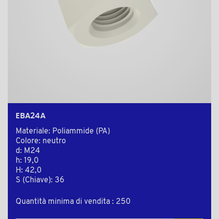
EBA24A
Materiale: Poliammide (PA)
Colore: neutro
d: M24
h: 19,0
H: 42,0
S (Chiave): 36
Quantità minima di vendita : 250