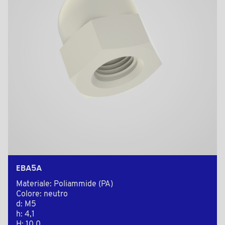
EBA5A
Materiale: Poliammide (PA)
Colore: neutro
d: M5
h: 4,1
H: 10,0