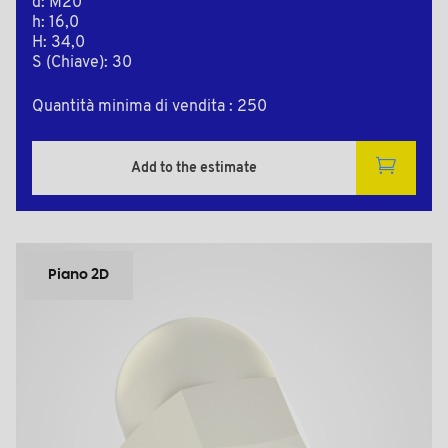
d: M20
h: 16,0
H: 34,0
S (Chiave): 30
Quantità minima di vendita : 250
Add to the estimate
Piano 2D