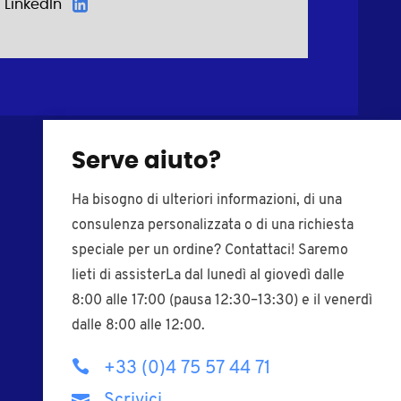
LinkedIn
Serve aiuto?
Viti in plastica
Tappi di chiusura
Ha bisogno di ulteriori informazioni, di una
Rondelle in plastica
Inserti per tubi
consulenza personalizzata o di una richiesta
Boccole in plastica
Puntali di plastica
speciale per un ordine? Contattaci! Saremo
Coprivite in
Piedi regolabili
lieti di assisterLa dal lunedì al giovedì dalle
plastica
8:00 alle 17:00 (pausa 12:30–13:30) e il venerdì
Dadi in plastica
Pomelli filettati
dalle 8:00 alle 12:00.
Distanziali
Paracolpi adesivi
Inserti filettati
Fascette nylon
+33 (0)4 75 57 44 71
Tasselli
Pressacavi