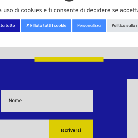
 uso di cookies e ti consente di decidere se accettar
M4 a M6
ta tutto
✗ Rifiuta tutti i cookie
Personalizza
Politica sulla 
Iscriversi