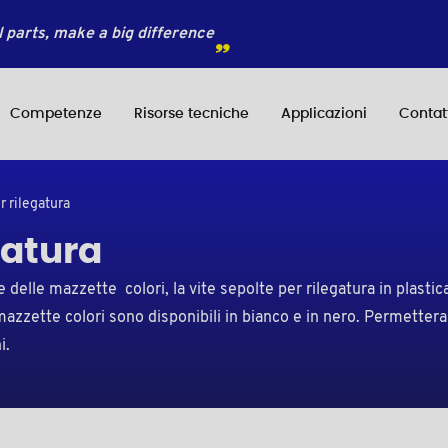
 parts, make a big difference
Competenze
Risorse tecniche
Applicazioni
Contat
er rilegatura
egatura
lle mazzette colori, la vite sepolte per rilegatura in plastica 
azzette colori sono disponibili in bianco e in nero. Permettera
i.