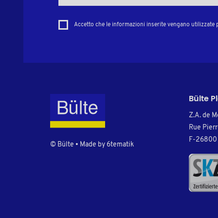
Accetto che le informazioni inserite vengano utilizzate p
Bülte P
Z.A. de M
Rue Pier
F-26800 
© Bülte • Made by
6tematik