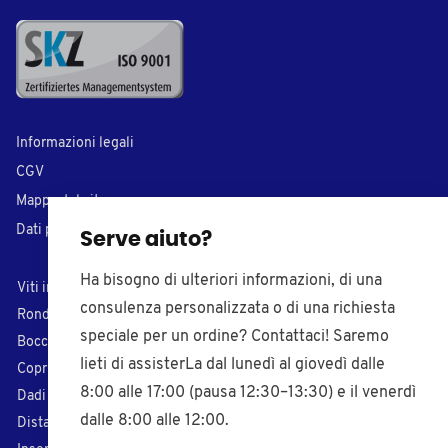
Informazioni legali
CGV
Mappa del sito
Dati personali
Serve aiuto?
Ha bisogno di ulteriori informazioni, di una
Viti in plastica
Tappi di chiusura
consulenza personalizzata o di una richiesta
Rondelle in plastica
Inserti per tubi
speciale per un ordine? Contattaci! Saremo
Boccole in plastica
Puntali di plastica
lieti di assisterLa dal lunedì al giovedì dalle
Coprivite in plastica
Piedi regolabili
8:00 alle 17:00 (pausa 12:30–13:30) e il venerdì
Dadi in plastica
Pomelli filettati
dalle 8:00 alle 12:00.
Distanziali
Paracolpi adesivi