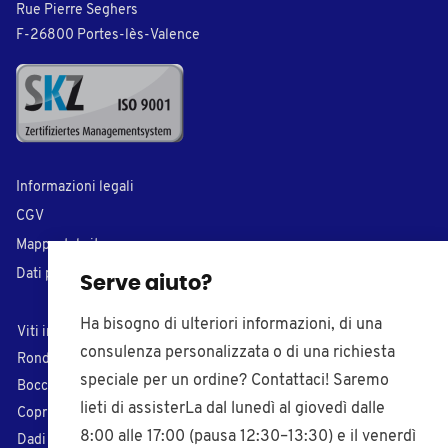
Rue Pierre Seghers
F-26800 Portes-lès-Valence
Informazioni legali
CGV
Mappa del sito
Dati personali
Serve aiuto?
Ha bisogno di ulteriori informazioni, di una
Viti in plastica
Tappi di chiusura
consulenza personalizzata o di una richiesta
Rondelle in plastica
Inserti per tubi
speciale per un ordine? Contattaci! Saremo
Boccole in plastica
Puntali di plastica
lieti di assisterLa dal lunedì al giovedì dalle
Coprivite in plastica
Piedi regolabili
8:00 alle 17:00 (pausa 12:30–13:30) e il venerdì
Dadi in plastica
Pomelli filettati