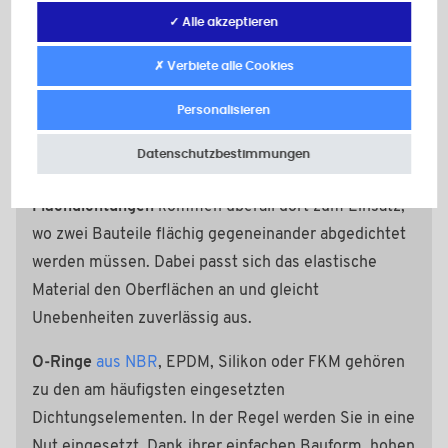
✓ Alle akzeptieren
Unterlegscheiben aus Gummi
sorgen in zahlreichen
technischen Anwendungen für eine sichere und
✗ Verbiete alle Cookies
zuverlässige
Abdichtung
. Sie verhindern das
Personalisieren
Austreten von Flüssigkeiten oder Gasen und
schützen Rohr- oder
Schraubverbindungen
vor dem
Datenschutzbestimmungen
Eindringen von Feuchtigkeit, Staub oder Schmutz.
Flachdichtungen
kommen überall dort zum Einsatz,
wo zwei Bauteile flächig gegeneinander abgedichtet
werden müssen. Dabei passt sich das elastische
Material den Oberflächen an und gleicht
Unebenheiten zuverlässig aus.
O‑Ringe
aus NBR
, EPDM, Silikon oder FKM
gehören
zu den am häufigsten eingesetzten
Dichtungselementen. In der Regel werden Sie in eine
Nut eingesetzt. Dank ihrer einfachen Bauform, hohen