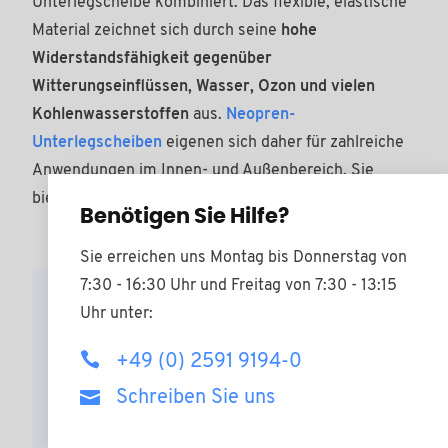
Unterlegscheibe kombiniert. Das flexible, elastische
Material zeichnet sich durch seine
hohe
Widerstandsfähigkeit gegenüber
Witterungseinflüssen, Wasser, Ozon und vielen
Kohlenwasserstoffen
aus.
Neopren-
Unterlegscheiben
eigenen sich daher für zahlreiche
Anwendungen im Innen- und Außenbereich. Sie
bieten eine Vielzahl an Vorteilen:
Benötigen Sie Hilfe?
Sie erreichen uns Montag bis Donnerstag von
7:30 - 16:30 Uhr und Freitag von 7:30 - 13:15
Uhr unter:
Hohe Beständigkeit gegen Wasser und
Feuchtigkeit
+49 (0) 2591 9194-0
Gute Witterungs-, Ozon- und
Schreiben Sie uns
Alterungsbeständigkeit