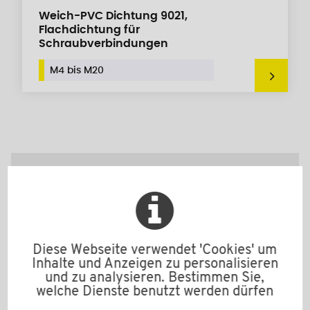
Weich-PVC Dichtung 9021,
Flachdichtung für
Schraubverbindungen
M4 bis M20
O-Ringe,
Flachdichtungen und
Unterlegscheiben aus
Diese Webseite verwendet 'Cookies' um
Inhalte und Anzeigen zu personalisieren
Gummi
und zu analysieren. Bestimmen Sie,
welche Dienste benutzt werden dürfen