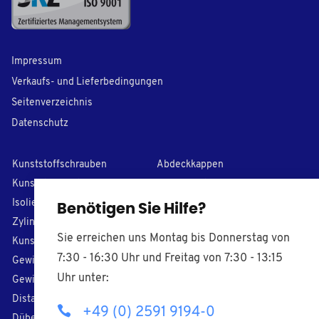
Impressum
Verkaufs- und Lieferbedingungen
Seitenverzeichnis
Datenschutz
Kunststoffschrauben
Abdeckkappen
Kunststoff-Unterlegscheiben
Lamellenstopfen
I
solierhülsen
PVC Kappen
Benötigen Sie Hilfe?
Zylinderstifte
Stellfüße
Sie erreichen uns Montag bis Donnerstag von
Kunststoffmuttern
Maschinengriffe
7:30 - 16:30 Uhr und Freitag von 7:30 - 13:15
Gewindestifte
Puffer selbstklebend
Uhr unter:
Gewindestangen
Kabelbinder
Distanzhülsen
Kabelverschraubung
+49 (0) 2591 9194-0
Dübel
Kabelverschraubung