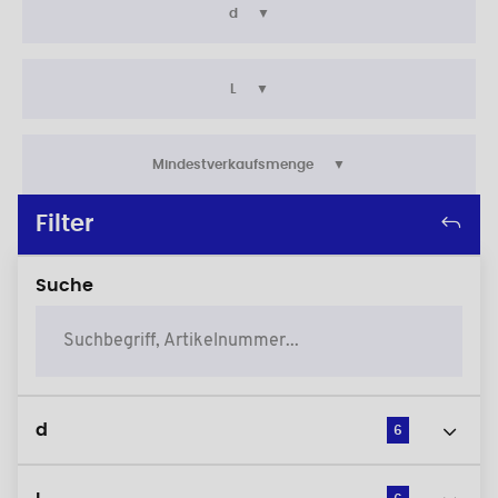
d
L
Mindestverkaufsmenge
Filter
Suche
d
6