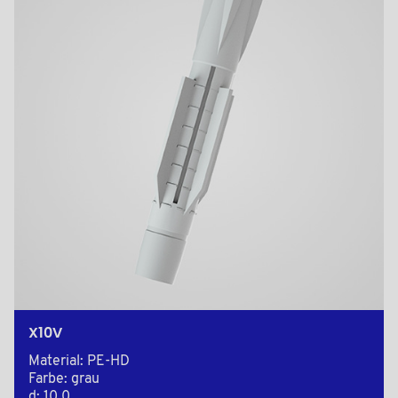
X10V
Material: PE-HD
Farbe: grau
d: 10,0