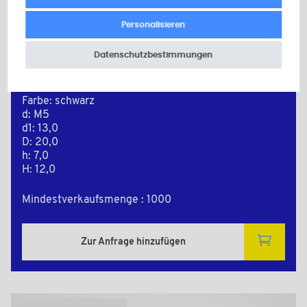
Personalisieren
BPF1005BAZ
Datenschutzbestimmungen
Material: Polyamid (PA)
Sekundäres Material: Stahl verzinkt
Farbe: schwarz
d: M5
d1: 13,0
D: 20,0
h: 7,0
H: 12,0
Mindestverkaufsmenge : 1000
Zur Anfrage hinzufügen