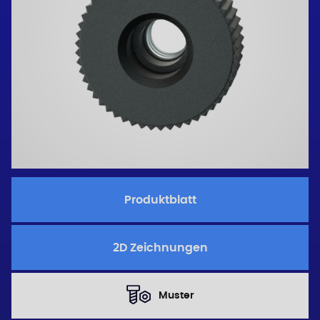
Produktblatt
2D Zeichnungen
Muster