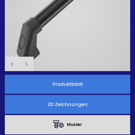
Produktblatt
2D Zeichnungen
Muster