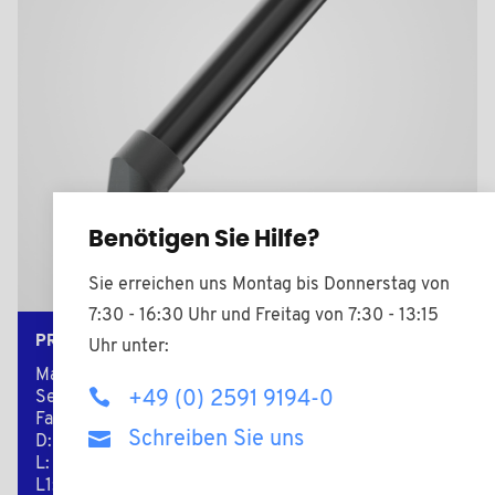
Benötigen Sie Hilfe?
Sie erreichen uns Montag bis Donnerstag von
7:30 - 16:30 Uhr und Freitag von 7:30 - 13:15
PR30PL250B
Uhr unter:
Material: Polyamid +30% Glasfaser
+49 (0) 2591 9194-0
Sekundäres Material: - Kunststoffrohr
Farbe: schwarz
Schreiben Sie uns
D: 30,0
L: 250,0
L1: 290,0