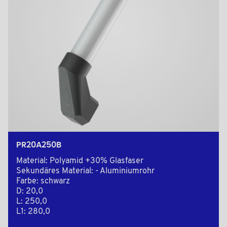
PR20A250B
Material: Polyamid +30% Glasfaser
Sekundäres Material: - Aluminiumrohr
Farbe: schwarz
D: 20,0
L: 250,0
L1: 280,0