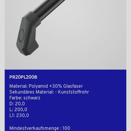
PR20PL200B
Material: Polyamid +30% Glasfaser
Sekundäres Material: - Kunststoffrohr
Farbe: schwarz
D: 20,0
L: 200,0
L1: 230,0
Mindestverkaufsmenge : 100