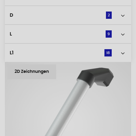
D
2
L
9
L1
18
2D Zeichnungen