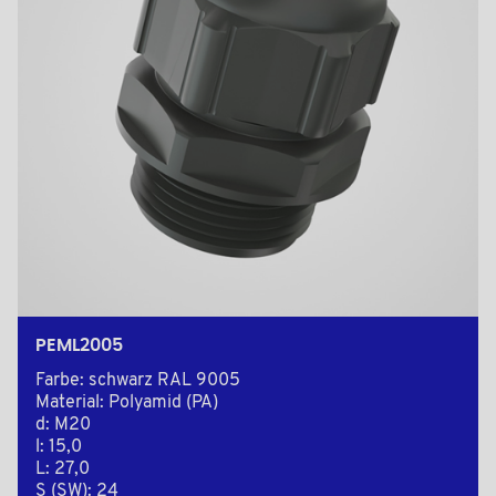
PEML2005
Farbe: schwarz RAL 9005
Material: Polyamid (PA)
d: M20
l: 15,0
L: 27,0
S (SW): 24