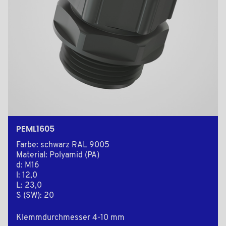
PEML1605
Farbe: schwarz RAL 9005
Material: Polyamid (PA)
d: M16
l: 12,0
L: 23,0
S (SW): 20
Klemmdurchmesser 4-10 mm