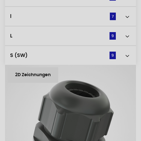
l
7
L
9
S (SW)
9
2D Zeichnungen