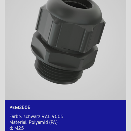
PEM2505
Farbe: schwarz RAL 9005
Material: Polyamid (PA)
d: M25