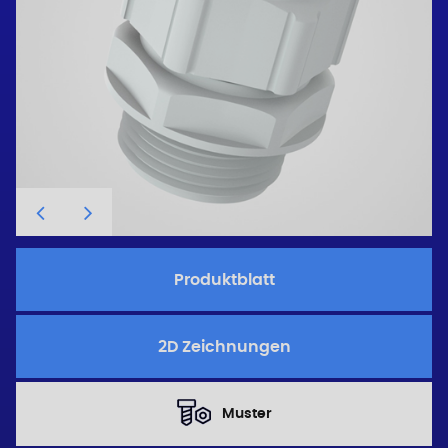
Produktblatt
2D Zeichnungen
Muster