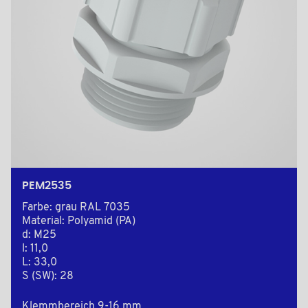
PEM2535
Farbe: grau RAL 7035
Material: Polyamid (PA)
d: M25
l: 11,0
L: 33,0
S (SW): 28
Klemmbereich 9-16 mm