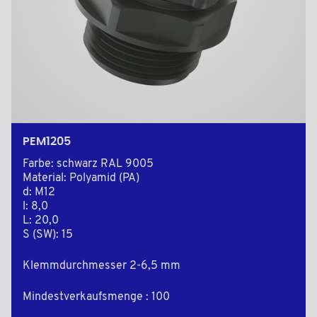
PEM1205
Farbe: schwarz RAL 9005
Material: Polyamid (PA)
d: M12
l: 8,0
L: 20,0
S (SW): 15
Klemmdurchmesser 2-6,5 mm
Mindestverkaufsmenge : 100