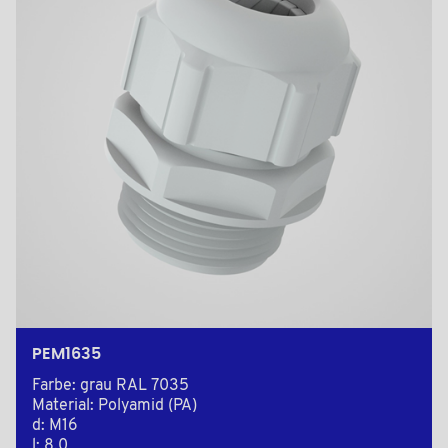
PEM1635
Farbe: grau RAL 7035
Material: Polyamid (PA)
d: M16
l: 8,0