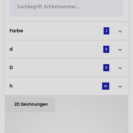
Farbe
2
d
9
D
9
h
10
2D Zeichnungen