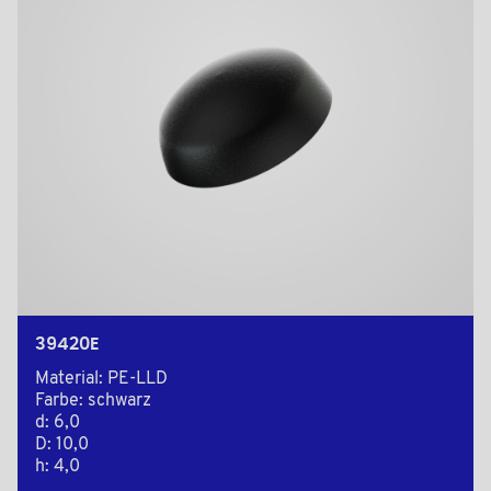
39420E
Material: PE-LLD
Farbe: schwarz
d: 6,0
D: 10,0
h: 4,0