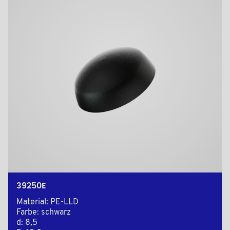
39250E
Material: PE-LLD
Farbe: schwarz
d: 8,5