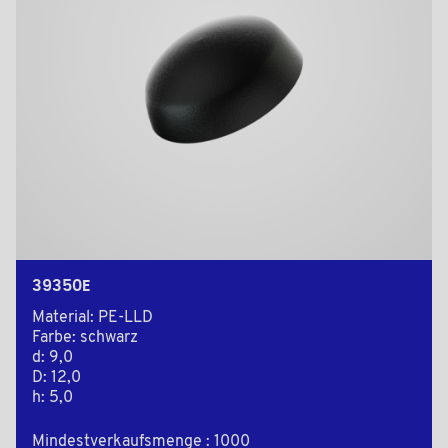
39350E
Material: PE-LLD
Farbe: schwarz
d: 9,0
D: 12,0
h: 5,0
Mindestverkaufsmenge : 1000