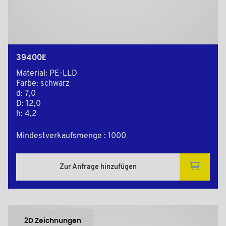
39400E
Material: PE-LLD
Farbe: schwarz
d: 7,0
D: 12,0
h: 4,2
Mindestverkaufsmenge : 1000
Zur Anfrage hinzufügen
2D Zeichnungen