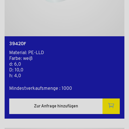
39420F
Material: PE-LLD
Farbe: weiß
d: 6,0
D: 10,0
h: 4,0
Mindestverkaufsmenge : 1000
Zur Anfrage hinzufügen