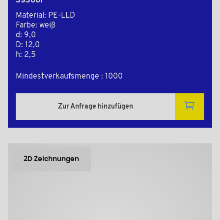
39300F
Material: PE-LLD
Farbe: weiß
d: 9,0
D: 12,0
h: 2,5
Mindestverkaufsmenge : 1000
Zur Anfrage hinzufügen
2D Zeichnungen