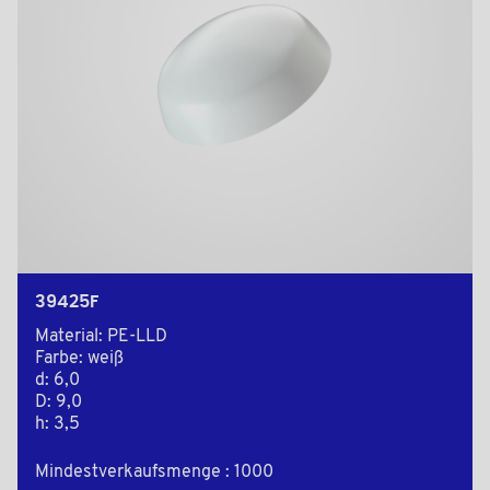
39425F
Material: PE-LLD
Farbe: weiß
d: 6,0
D: 9,0
h: 3,5
Mindestverkaufsmenge : 1000