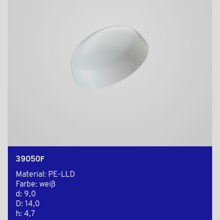
39050F
Material: PE-LLD
Farbe: weiß
d: 9,0
D: 14,0
h: 4,7