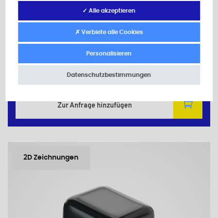
TK22420N
✓ Alle akzeptieren
Material: Weich PVC
Farbe: schwarz
✗ Verbiete alle Cookies
h: 20,0
A: 2,0
Personalisieren
B: 24,0
Datenschutzbestimmungen
Mindestverkaufsmenge : 1000
Zur Anfrage hinzufügen
2D Zeichnungen