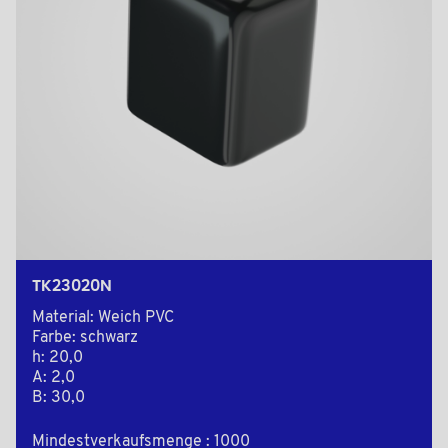
TK23020N
Material: Weich PVC
Farbe: schwarz
h: 20,0
A: 2,0
B: 30,0
Mindestverkaufsmenge : 1000