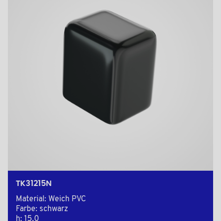
TK31215N
Material: Weich PVC
Farbe: schwarz
h: 15,0