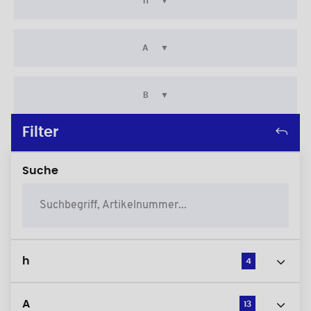
h
A
B
Filter
Suche
h
4
A
13