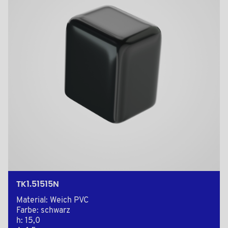
TK1.51515N
Material: Weich PVC
Farbe: schwarz
h: 15,0