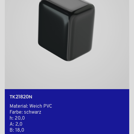
TK21820N
Material: Weich PVC
Farbe: schwarz
h: 20,0
A: 2,0
B: 18,0