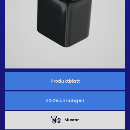
Produktblatt
2D Zeichnungen
Muster