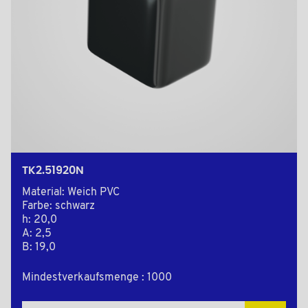
TK2.51920N
Material: Weich PVC
Farbe: schwarz
h: 20,0
A: 2,5
B: 19,0
Mindestverkaufsmenge : 1000