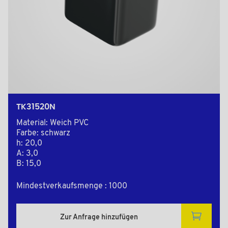
TK31520N
Material: Weich PVC
Farbe: schwarz
h: 20,0
A: 3,0
B: 15,0
Mindestverkaufsmenge : 1000
Zur Anfrage hinzufügen