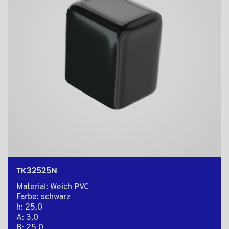
TK32525N
Material: Weich PVC
Farbe: schwarz
h: 25,0
A: 3,0
B: 25,0