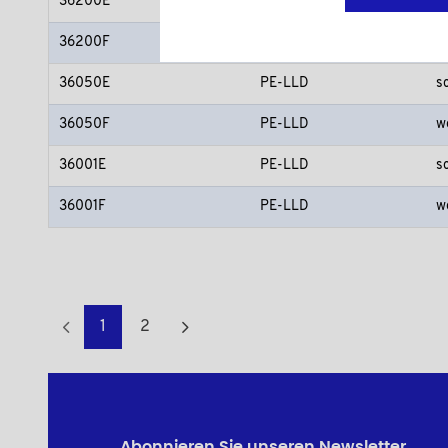
36200E
PE-LLD
s
36200F
PE-LLD
w
36050E
PE-LLD
s
36050F
PE-LLD
w
36001E
PE-LLD
s
36001F
PE-LLD
w
1
2
Abonnieren Sie unseren Newsletter