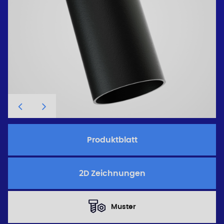
Produktblatt
2D Zeichnungen
Muster