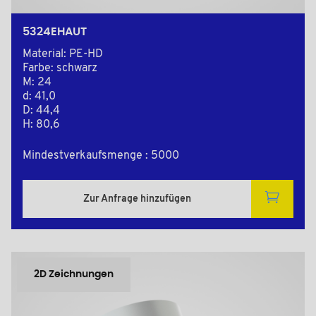
5324EHAUT
Material: PE-HD
Farbe: schwarz
M: 24
d: 41,0
D: 44,4
H: 80,6
Mindestverkaufsmenge : 5000
Zur Anfrage hinzufügen
2D Zeichnungen