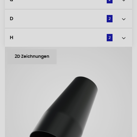
D
2
H
2
2D Zeichnungen