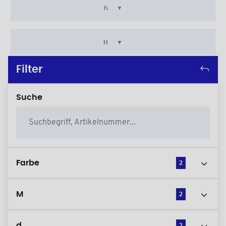
h
H
Filter
Suche
Farbe
2
M
2
d
2