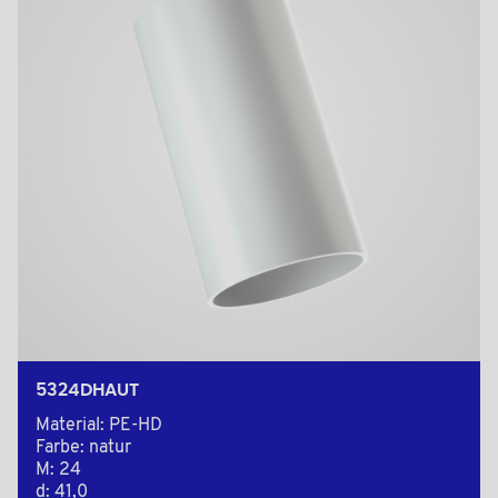
5324DHAUT
Material: PE-HD
Farbe: natur
M: 24
d: 41,0