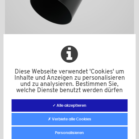
5322EHAUT
Material: PE-HD
Farbe: schwarz
M: 22
Diese Webseite verwendet 'Cookies' um
d: 34,0
Inhalte und Anzeigen zu personalisieren
d1: 28,3
und zu analysieren. Bestimmen Sie,
D: 36,0
welche Dienste benutzt werden dürfen
h: 20,0
H: 65,0
✓ Alle akzeptieren
Mindestverkaufsmenge : 5000
✗ Verbiete alle Cookies
Zur Anfrage hinzufügen
Personalisieren