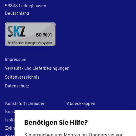
59348 Lüdinghausen
Deutschland
Impressum
Verkaufs- und Lieferbedingungen
Seitenverzeichnis
Datenschutz
Kunststoffschrauben
Abdeckkappen
Kunststoff-Unterlegscheiben
Lamellenstopfen
I
solierhülsen
PVC Kappen
Benötigen Sie Hilfe?
Zylinderstifte
Stellfüße
Sie erreichen uns Montag bis Donnerstag von