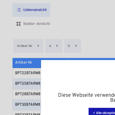
Listenansicht
Raster-Ansicht
Artikel-Nr
d
D
Artikel-Nr
Material
BPT22BTARM8
Polyamid (PA)
BPT25BTARM8
Polyamid (PA)
BPT28BTARM8
Polyamid (PA)
Diese Webseite verwendet
Be
BPT30BTARM8
Polyamid (PA)
✓ Alle akzepti