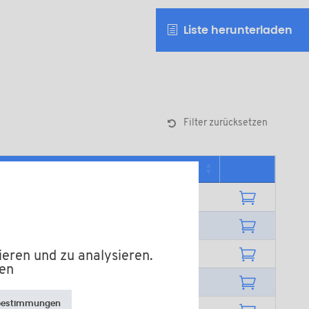
Liste herunterladen
Filter zurücksetzen
indestverkaufsmenge
00
00
00
ieren und zu analysieren.
fen
00
bestimmungen