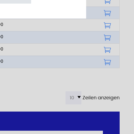
00
00
00
00
00
00
Zeilen anzeigen