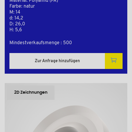
Material: Polyamid (PA)
Farbe: natur
M: 14
d: 14,2
D: 26,0
H: 5,6
Mindestverkaufsmenge : 500
Zur Anfrage hinzufügen
2D Zeichnungen