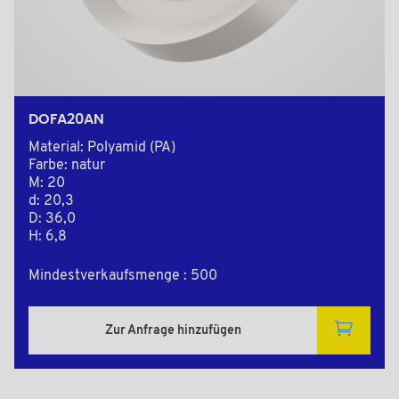
DOFA20AN
Material: Polyamid (PA)
Farbe: natur
M: 20
d: 20,3
D: 36,0
H: 6,8
Mindestverkaufsmenge : 500
Zur Anfrage hinzufügen