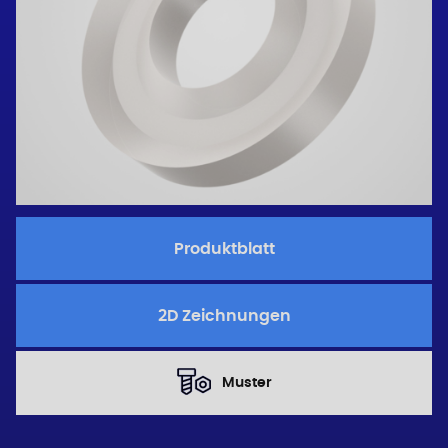
Produktblatt
2D Zeichnungen
Muster