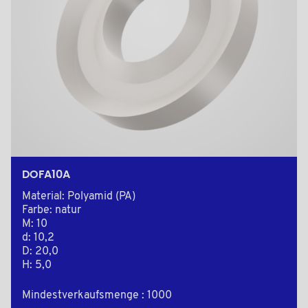
DOFA10A
Material: Polyamid (PA)
Farbe: natur
M: 10
d: 10,2
D: 20,0
H: 5,0
Mindestverkaufsmenge : 1000