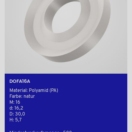
DOFA16A
Material: Polyamid (PA)
Farbe: natur
M: 16
d: 16,2
D: 30,0
H: 5,7