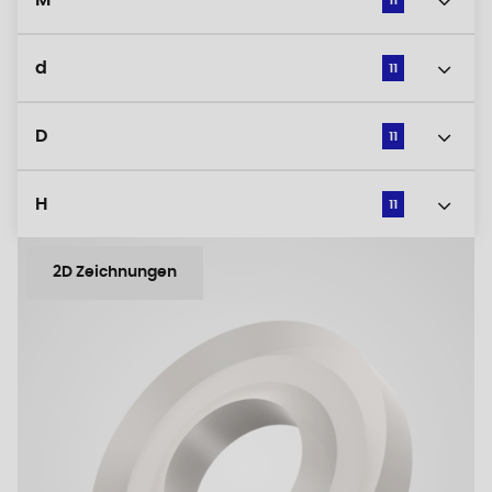
M
11
d
11
D
11
H
11
2D Zeichnungen