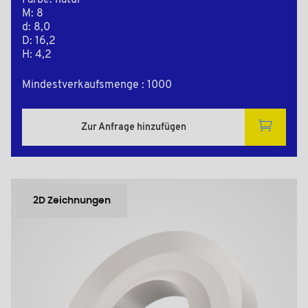
Farbe: natur
M: 8
d: 8,0
D: 16,2
H: 4,2
Mindestverkaufsmenge : 1000
Zur Anfrage hinzufügen
2D Zeichnungen