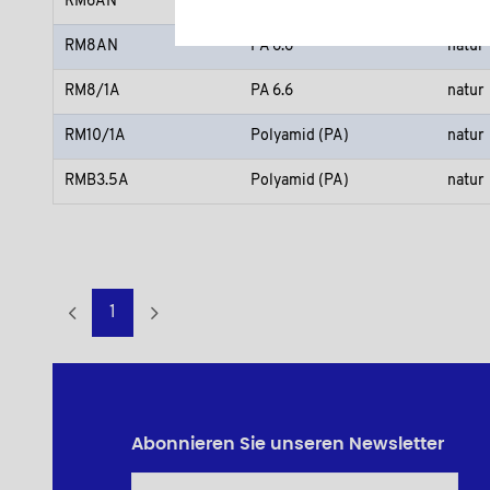
RM6AN
PA 6.6
natur
RM8AN
PA 6.6
natur
RM8/1A
PA 6.6
natur
RM10/1A
Polyamid (PA)
natur
RMB3.5A
Polyamid (PA)
natur
1
Abonnieren Sie unseren Newsletter