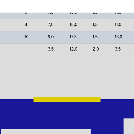
6
5,5
12,5
1,5
9,0
8
7,0
16,0
1,5
11,0
8
7,1
18,0
1,5
11,0
10
9,0
17,3
1,5
13,0
3,5
12,0
2,0
3,5