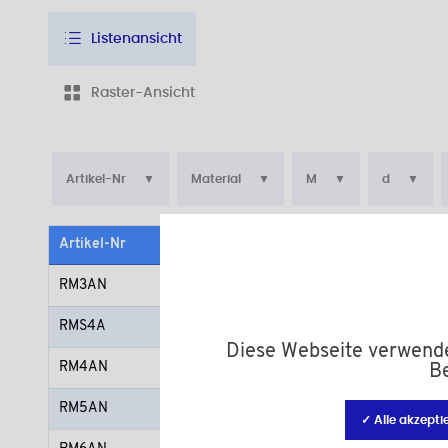
Listenansicht
Raster-Ansicht
Artikel-Nr
Material
M
d
Artikel-Nr
Material
Farbe
RM3AN
PA 6.6
natur
RMS4A
Polyamid (PA)
natur
Diese Webseite verwendet
RM4AN
PA 6.6
natur
Be
RM5AN
PA 6.6
natur
✓ Alle akzepti