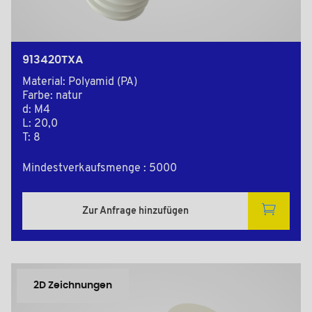
913420TXA
Material: Polyamid (PA)
Farbe: natur
d: M4
L: 20,0
T: 8
Mindestverkaufsmenge : 5000
Zur Anfrage hinzufügen
2D Zeichnungen