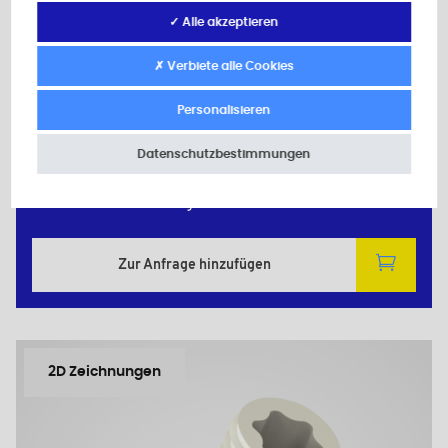
✓ Alle akzeptieren
91348TXA
✗ Verbiete alle Cookies
Material: Polyamid (PA)
Farbe: natur
Personalisieren
d: M4
L: 8,0
Datenschutzbestimmungen
T: 8
Mindestverkaufsmenge : 5000
Zur Anfrage hinzufügen
2D Zeichnungen