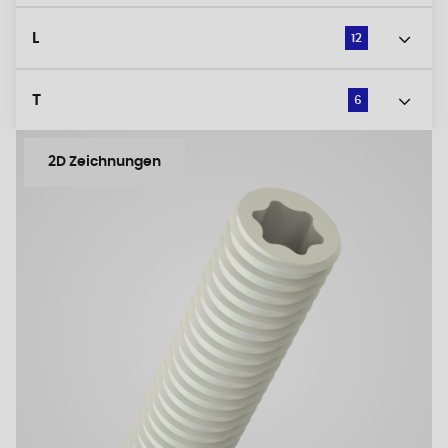
L
12
T
6
2D Zeichnungen