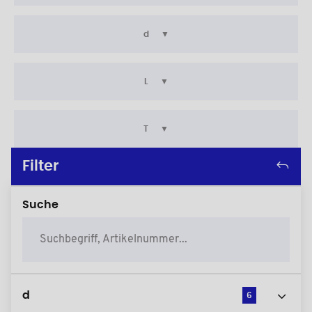
d
L
T
Filter
Suche
d
6