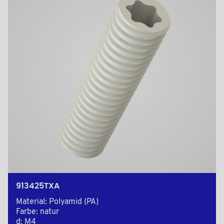
913425TXA
Material: Polyamid (PA)
Farbe: natur
d: M4