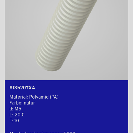
913520TXA
Material: Polyamid (PA)
Farbe: natur
d: M5
L: 20,0
T: 10