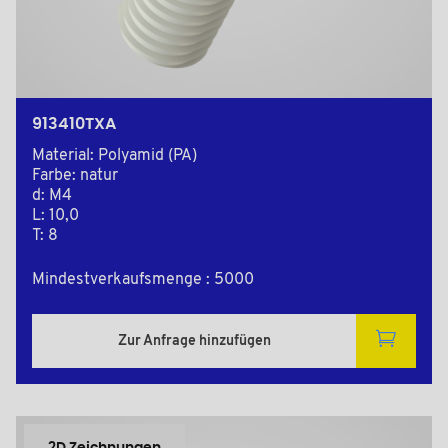
913410TXA
Material: Polyamid (PA)
Farbe: natur
d: M4
L: 10,0
T: 8
Mindestverkaufsmenge : 5000
Zur Anfrage hinzufügen