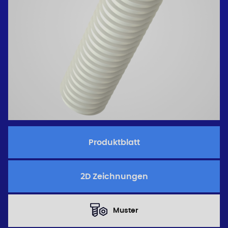
Produktblatt
2D Zeichnungen
Muster