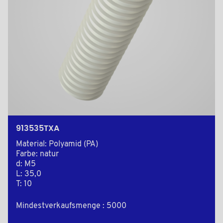
913535TXA
Material: Polyamid (PA)
Farbe: natur
d: M5
L: 35,0
T: 10
Mindestverkaufsmenge : 5000