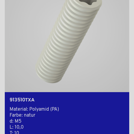
913510TXA
Material: Polyamid (PA)
Farbe: natur
d: M5
L: 10,0
T: 10