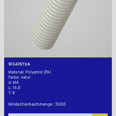
913416TXA
Material: Polyamid (PA)
Farbe: natur
d: M4
L: 16,0
T: 8
Mindestverkaufsmenge : 5000