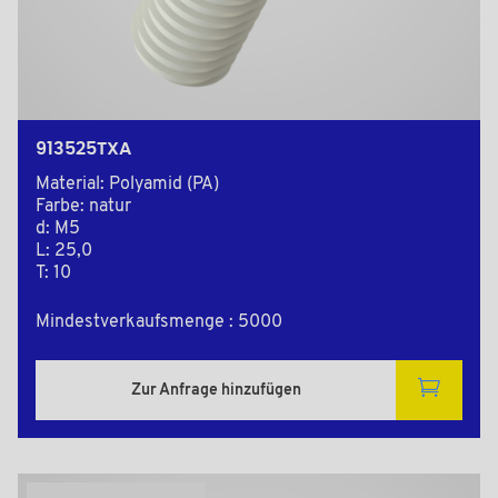
913525TXA
Material: Polyamid (PA)
Farbe: natur
d: M5
L: 25,0
T: 10
Mindestverkaufsmenge : 5000
Zur Anfrage hinzufügen