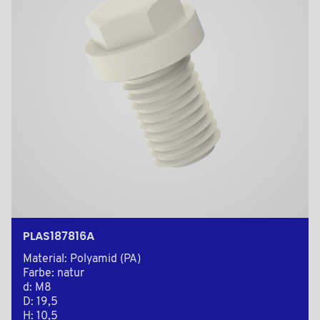
PLAS187816A
Material: Polyamid (PA)
Farbe: natur
d: M8
D: 19,5
H: 10,5