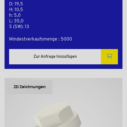
D: 19,5
H: 10,5
h: 5,0
L: 35,0
S (SW): 13
Mindestverkaufsmenge : 5000
Zur Anfrage hinzufügen
2D Zeichnungen