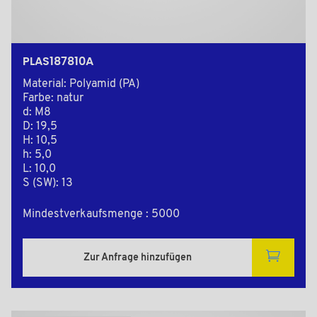
PLAS187810A
Material: Polyamid (PA)
Farbe: natur
d: M8
D: 19,5
H: 10,5
h: 5,0
L: 10,0
S (SW): 13
Mindestverkaufsmenge : 5000
Zur Anfrage hinzufügen