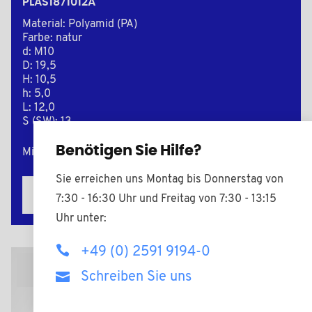
PLAS1871012A
Material: Polyamid (PA)
Farbe: natur
d: M10
D: 19,5
H: 10,5
h: 5,0
L: 12,0
S (SW): 13
Benötigen Sie Hilfe?
Mindestverkaufsmenge : 5000
Sie erreichen uns Montag bis Donnerstag von
Zur Anfrage hinzufügen
7:30 - 16:30 Uhr und Freitag von 7:30 - 13:15
Uhr unter:
+49 (0) 2591 9194-0
2D Zeichnungen
Schreiben Sie uns