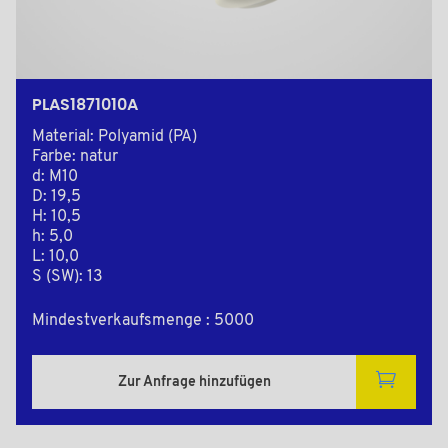
PLAS1871010A
Material: Polyamid (PA)
Farbe: natur
d: M10
D: 19,5
H: 10,5
h: 5,0
L: 10,0
S (SW): 13
Mindestverkaufsmenge : 5000
Zur Anfrage hinzufügen