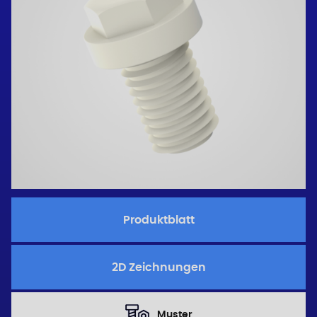
Produktblatt
2D Zeichnungen
Muster