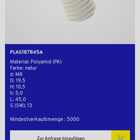
PLAS187845A
Material: Polyamid (PA)
Farbe: natur
d: M8
D: 19,5
H: 10,5
h: 5,0
L: 45,0
S (SW): 13
Mindestverkaufsmenge : 5000
Zur Anfrage hinzufügen