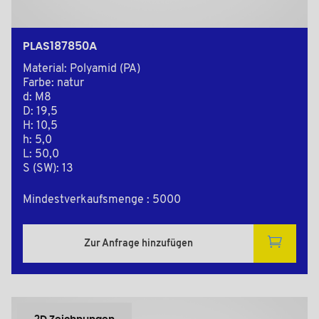
PLAS187850A
Material: Polyamid (PA)
Farbe: natur
d: M8
D: 19,5
H: 10,5
h: 5,0
L: 50,0
S (SW): 13
Mindestverkaufsmenge : 5000
Zur Anfrage hinzufügen