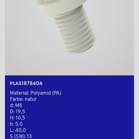
PLAS187840A
Material: Polyamid (PA)
Farbe: natur
d: M8
D: 19,5
H: 10,5
h: 5,0
L: 40,0
S (SW): 13