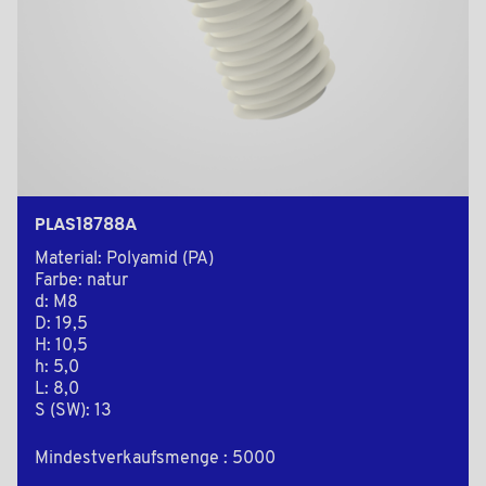
PLAS18788A
Material: Polyamid (PA)
Farbe: natur
d: M8
D: 19,5
H: 10,5
h: 5,0
L: 8,0
S (SW): 13
Mindestverkaufsmenge : 5000