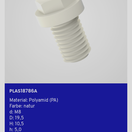
PLAS18786A
Material: Polyamid (PA)
Farbe: natur
d: M8
D: 19,5
H: 10,5
h: 5,0