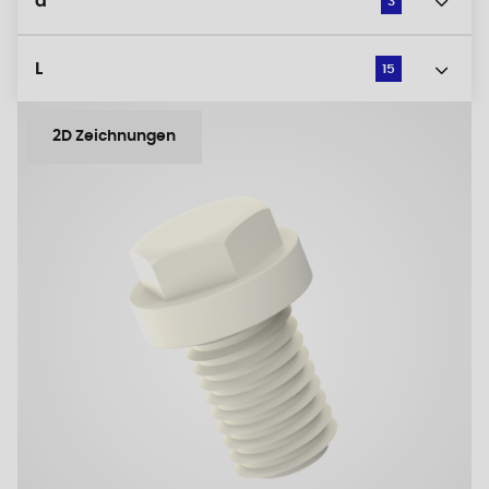
d
3
L
15
2D Zeichnungen