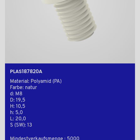
PLAS187820A
Material: Polyamid (PA)
Farbe: natur
d: M8
D: 19,5
H: 10,5
h: 5,0
L: 20,0
S (SW): 13
Mindestverkaufsmenge : 5000