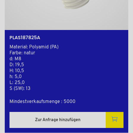
PLAS187825A
Material: Polyamid (PA)
Farbe: natur
d: M8
D: 19,5
H: 10,5
h: 5,0
L: 25,0
S (SW): 13
Mindestverkaufsmenge : 5000
Zur Anfrage hinzufügen