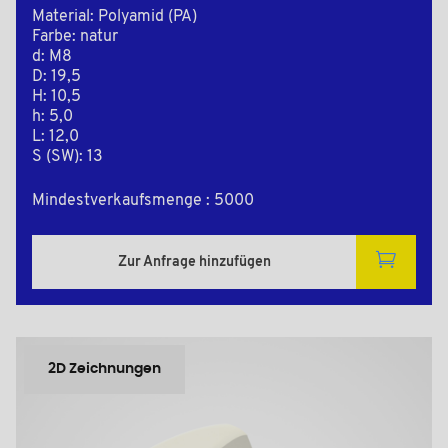
Material: Polyamid (PA)
Farbe: natur
d: M8
D: 19,5
H: 10,5
h: 5,0
L: 12,0
S (SW): 13
Mindestverkaufsmenge : 5000
Zur Anfrage hinzufügen
2D Zeichnungen