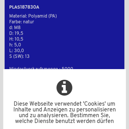
PLAS187830A
Material: Polyamid (PA)
Farbe: natur
d: M8
D: 19,5
H: 10,5
h: 5,0
L: 30,0
S (SW): 13
Mindestverkaufsmenge : 5000
Zur Anfrage hinzufügen
Diese Webseite verwendet 'Cookies' um
Inhalte und Anzeigen zu personalisieren
und zu analysieren. Bestimmen Sie,
2D Zeichnungen
welche Dienste benutzt werden dürfen