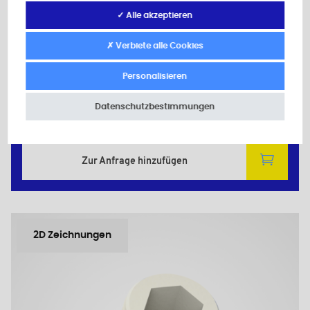
✓ Alle akzeptieren
91348A
✗ Verbiete alle Cookies
Material: Polyamid (PA)
Farbe: natur
d: M4
Personalisieren
L: 8,0
Datenschutzbestimmungen
Mindestverkaufsmenge : 1000
Zur Anfrage hinzufügen
2D Zeichnungen