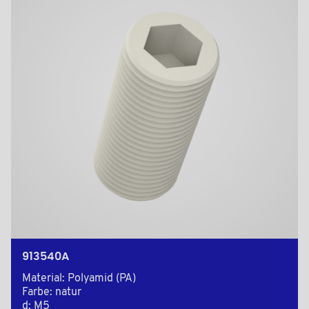
913540A
Material: Polyamid (PA)
Farbe: natur
d: M5