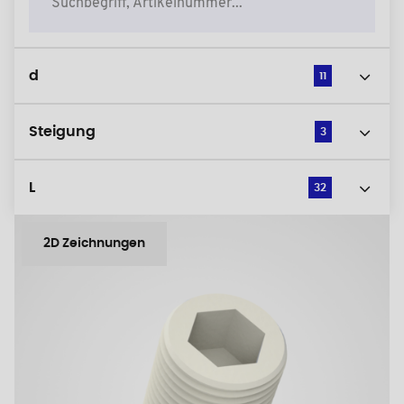
d
11
Steigung
3
L
32
2D Zeichnungen