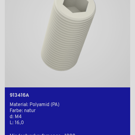
913416A
Material: Polyamid (PA)
Farbe: natur
d: M4
L: 16,0