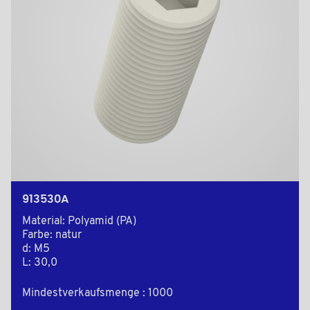
913530A
Material: Polyamid (PA)
Farbe: natur
d: M5
L: 30,0
Mindestverkaufsmenge : 1000