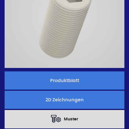
Produktblatt
2D Zeichnungen
Muster