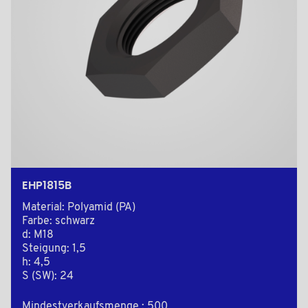
EHP1815B
Material: Polyamid (PA)
Farbe: schwarz
d: M18
Steigung: 1,5
h: 4,5
S (SW): 24
Mindestverkaufsmenge : 500