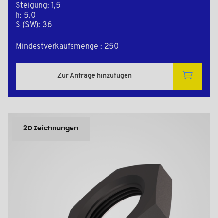
Steigung: 1,5
h: 5,0
S (SW): 36
Mindestverkaufsmenge : 250
Zur Anfrage hinzufügen
2D Zeichnungen