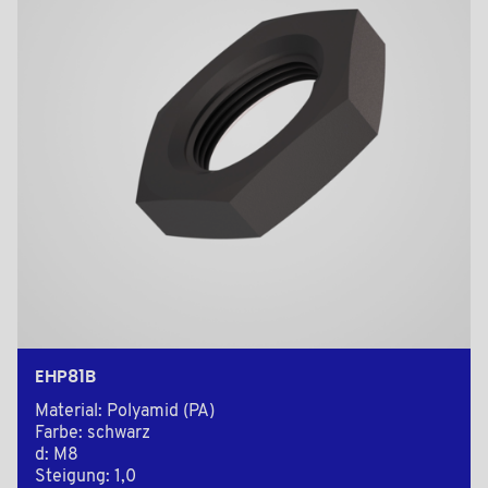
EHP81B
Material: Polyamid (PA)
Farbe: schwarz
d: M8
Steigung: 1,0