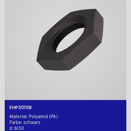
EHP3015B
Material: Polyamid (PA)
Farbe: schwarz
d: M30