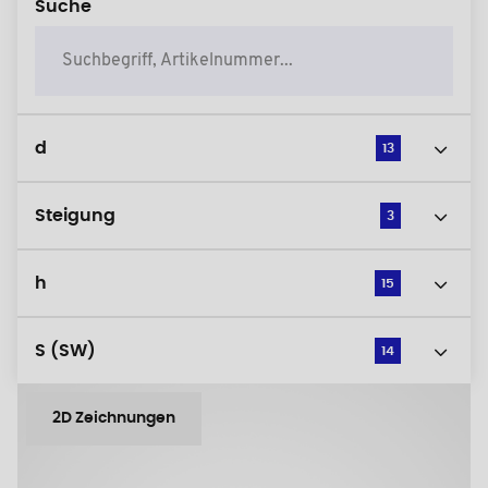
Suche
d
13
Steigung
3
h
15
S (SW)
14
2D Zeichnungen