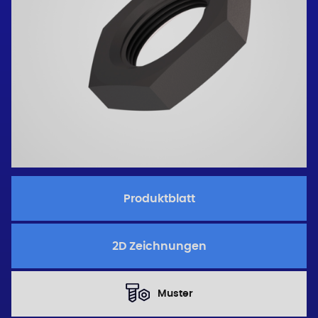
Produktblatt
2D Zeichnungen
Muster